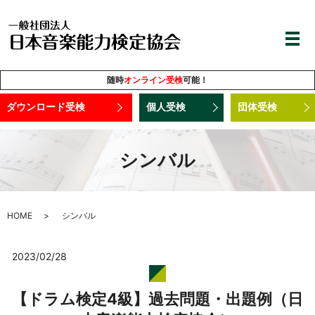
随時
オンライン受検
可能！
ダウンロード受検
個人受検
団体受検
シンバル
HOME
シンバル
2023/02/28
【ドラム検定4級】過去問題・出題例（日