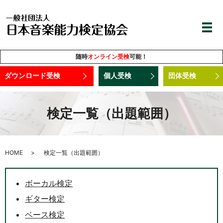
随時
オンライン受検
可能！
ダウンロード受検
個人受検
団体受検
検定一覧（出題範囲）
HOME
検定一覧（出題範囲）
ボーカル検定
ギター検定
ベース検定