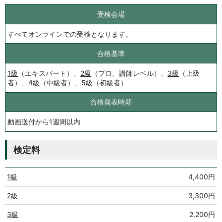
受検会場
すべてオンラインでの受検となります。
合格基準
1級
（エキスパート）、
2級
（プロ、講師レベル）、
3級
（上級
者）、
4級
（中級者）、
5級
（初級者）
合格発表時期
動画送付から1週間以内
検定料
1級
4,400円
2級
3,300円
3級
2,200円