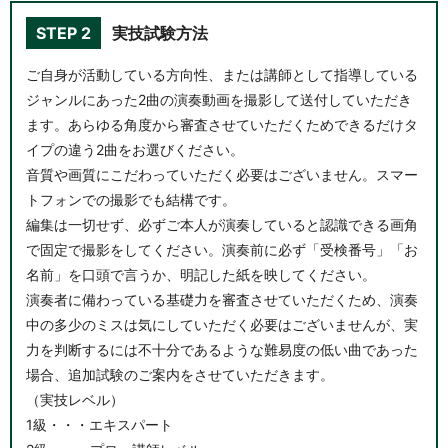
STEP 2
実技試験方法
ご自身が活動している方向性、または講師として指導している
ジャンルにあった2曲の演奏動画を撮影して送付していただき
ます。あらゆる角度から審査させていただくためできるだけタ
イプの違う2曲をお選びください。
音質や画質にこだわっていただく必要はございません。スマー
トフォンでの撮影でも結構です。
編集は一切せず、必ずご本人が演奏していると認識できる画角
で固定で撮影をしてください。演奏前に必ず「受検番号」「お
名前」を口頭で言うか、明記した紙を映してください。
演奏者に備わっている基礎力を審査させていただくため、演奏
中の多少のミスは気にしていただく必要はございませんが、実
力を判断するには不十分であるような難易度の低い曲であった
場合、追加試験のご案内をさせていただきます。
（実技レベル）
1級・・・エキスパート