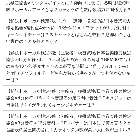
力検定協会※ミックスボイスとは？仰向けに寝ている時は腹式呼
吸？ボーカルフライとは？カラオケの点数は歌唱力に関係ある？
【解説】ボーカル検定2級（プロ・講師）模擬試験/日本音楽能力
検定協会※複付点4分休符＋16分休符＝？フラットが1つだけ付く
キーシグネチャーは？スキャットとはどんな技術？息漏れのしな
い裏声のことを何と言う？
【解説】ボーカル検定3級（上級者）模擬試験/日本音楽能力検定
協会※32分音符×32＝？へ音譜表の第一線の音は？BPM60で4/4
の曲を10小節演奏するために必要な時間は？ff（フォルテシモ）
とmf（メゾフォルテ）どちらが強い？#や♭が一つも付かないキ
ーは？
【解説】ボーカル検定4級（中級者）模擬試験/日本音楽能力検定
協会※4分休符×1.5＝？へ音譜表の第四間の音は？G＃メジャーは
日本語で？＃が5つ付くキーシグネチャーは？
【解説】ボーカル検定5級（初級者）模擬試験/日本音楽能力検定
協会※8分音符＋16分音符＝？Eマイナーは日本語で何と言う？と
音譜表の第三間の音は？カラオケの点数が高い人は歌が上手い？