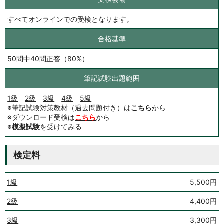
すべてオンラインでの受検となります。
合格基準
50問中40問正答（80%）
筆記試験出題範囲
1級
2級
3級
4級
5級
※筆記試験対策教材（過去問題付き）は
こちら
から
※ダウンロード受検は
こちら
から
※
模擬試験
を受けてみる
検定料
1級
5,500円
2級
4,400円
3級
3,300円