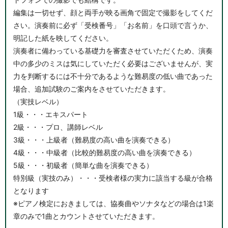
編集は一切せず、顔と両手が映る画角で固定で撮影をしてくだ
さい。演奏前に必ず「受検番号」「お名前」を口頭で言うか、
明記した紙を映してください。
演奏者に備わっている基礎力を審査させていただくため、演奏
中の多少のミスは気にしていただく必要はございませんが、実
力を判断するには不十分であるような難易度の低い曲であった
場合、追加試験のご案内をさせていただきます。
（実技レベル）
1級・・・エキスパート
2級・・・プロ、講師レベル
3級・・・上級者（難易度の高い曲を演奏できる）
4級・・・中級者（比較的難易度の高い曲を演奏できる）
5級・・・初級者（簡単な曲を演奏できる）
特別級（実技のみ）・・・受検者様の実力に該当する級が合格
となります
※ピアノ検定におきましては、協奏曲やソナタなどの場合は1楽
章のみで1曲とカウントさせていただきます。