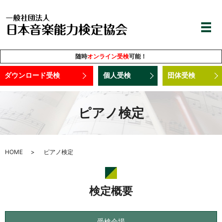
随時
オンライン受検
可能！
ダウンロード受検
個人受検
団体受検
ピアノ検定
HOME
ピアノ検定
検定概要
受検会場