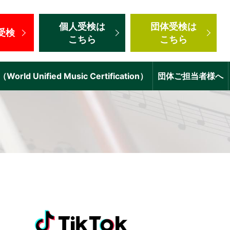
個人受検
は
団体受検
は
受検
こちら
こちら
d Unified Music Certification）
団体ご担当者様へ