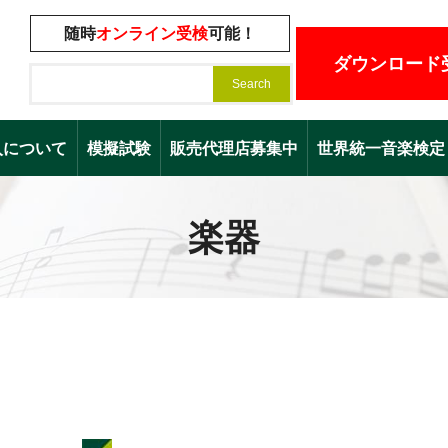
随時
オンライン受検
可能！
ダウンロード
入について
模擬試験
販売代理店募集中
世界統一音楽検定（Worl
楽器