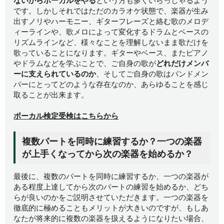
ないからボーカルをやる
という方も多くいらっしゃるよう
です。しかしそれではただのカラオケ状態で、楽器が生み
出すノリやハーモニー、ギターフレーズと絡む歌のメロデ
ィーラインや、歌メロによって変化するドラムとベースの
リズムラインなど、様々なことを理解しないまま歌だけを
歌っていることになります。ギターやベース、またピアノ
やドラムなどを学ぶことで、ご自身の歌が
どれだけメンバ
ーに支えられているのか
、そしてご自身の歌はバンドメン
バーにとってどのような存在なのか、あらゆることを感じ
取ることが出来ます。
ボーカル検定受検はこちらから
複数パートを同時に練習するか？一つの楽器
が上手くなってから次の楽器を始めるか？
最後に、複数のパートを同時に練習するか、一つの楽器が
ある程度上達してから次のパートの練習を始めるか、どち
らが良いのかをご説明させていただきます。一つの楽器を
徹底的に極めることもメリットが大きいのですが、もしあ
なたが将来的に複数の楽器を扱えるようになりたい場合、