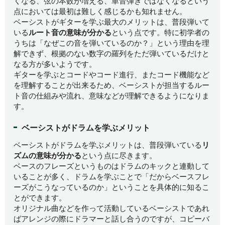
くなる、弦の本数が増える、単音弾きではなくなるという
点においては最初は難しく感じるかも知れません。
ベーシストがギターを学ぶ最大のメリットは、普段弾いて
いる
ルート音の意味が分かる
という点です。特に初学者の
うちは「なぜこの音を弾いているのか？」という理由を理
解できず、根拠のない数字の羅列をただ弾いているだけと
なる方が多いようです。
ギターを学ぶとコードやコード進行、またコード機能など
を理解することが出来るため、ベーシストが担当するルー
ト音の仕組みや流れ、意味などが理解できるようになりま
す。
ベーシストがドラムを学ぶメリット
ベーシストがドラムを学ぶメリットは、普段弾いている
リ
ズムの意味が分かる
という点に尽きます。
ベースのフレーズというものはドラムのキックと連動して
いることが多く、ドラムを学ぶことで「だからベースフレ
ーズがこうなっているのか」ということを具体的に知るこ
とができます。
オリジナル曲などを作って活動しているベーシストであれ
ばアレンジの際にドラマーと話し合うのですが、コピーバ