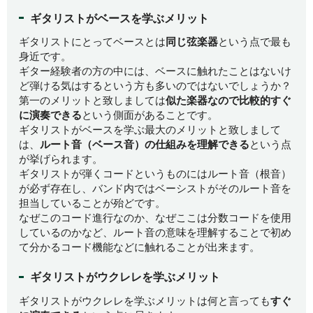
ギタリストがベースを学ぶメリット
ギタリストにとってベースとは
同じ弦楽器
という点で最も
身近です。
ギター経験者の方の中には、ベースに触れたことはないけ
ど弾ける気はするという方も多いのではないでしょうか？
第一のメリットと致しましては
似た楽器なので比較的すぐ
に演奏できる
という側面があることです。
ギタリストがベースを学ぶ最大のメリットと致しまして
は、
ルート音（ベース音）の仕組みを理解できる
という点
が挙げられます。
ギタリストが弾くコードというものにはルート音（根音）
が必ず存在し、バンド内ではベーシストがそのルート音を
担当していることが殆どです。
なぜこのコード進行なのか、なぜここは分数コードを使用
しているのかなど、ルート音の意味を理解することで初め
て分かるコード機能などに触れることが出来ます。
ギタリストがウクレレを学ぶメリット
ギタリストがウクレレを学ぶメリットは何と言っても
すぐ