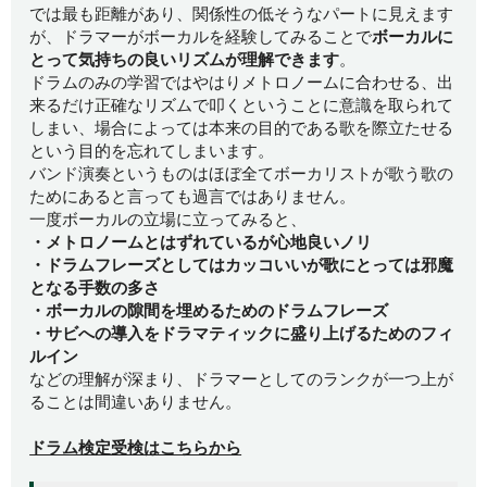
では最も距離があり、関係性の低そうなパートに見えます
が、ドラマーがボーカルを経験してみることで
ボーカルに
とって気持ちの良いリズムが理解できます
。
ドラムのみの学習ではやはりメトロノームに合わせる、出
来るだけ正確なリズムで叩くということに意識を取られて
しまい、場合によっては本来の目的である歌を際立たせる
という目的を忘れてしまいます。
バンド演奏というものはほぼ全てボーカリストが歌う歌の
ためにあると言っても過言ではありません。
一度ボーカルの立場に立ってみると、
・メトロノームとはずれているが心地良いノリ
・ドラムフレーズとしてはカッコいいが歌にとっては邪魔
となる手数の多さ
・ボーカルの隙間を埋めるためのドラムフレーズ
・サビへの導入をドラマティックに盛り上げるためのフィ
ルイン
などの理解が深まり、ドラマーとしてのランクが一つ上が
ることは間違いありません。
ドラム検定受検はこちらから