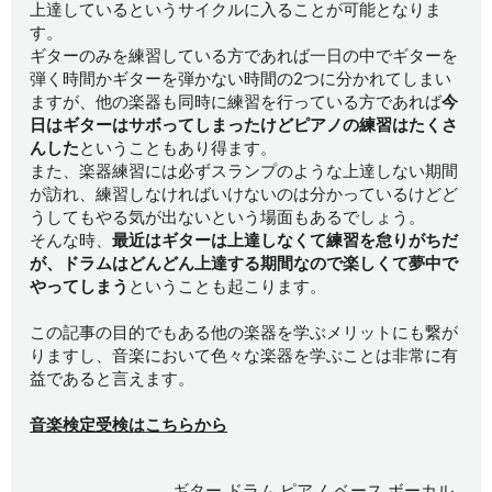
上達しているというサイクルに入ることが可能となりま
す。
ギターのみを練習している方であれば一日の中でギターを
弾く時間かギターを弾かない時間の2つに分かれてしまい
ますが、他の楽器も同時に練習を行っている方であれば
今
日はギターはサボってしまったけどピアノの練習はたくさ
んした
ということもあり得ます。
また、楽器練習には必ずスランプのような上達しない期間
が訪れ、練習しなければいけないのは分かっているけどど
うしてもやる気が出ないという場面もあるでしょう。
そんな時、
最近はギターは上達しなくて練習を怠りがちだ
が、ドラムはどんどん上達する期間なので楽しくて夢中で
やってしまう
ということも起こります。
この記事の目的でもある他の楽器を学ぶメリットにも繋が
りますし、音楽において色々な楽器を学ぶことは非常に有
益であると言えます。
音楽検定受検はこちらから
ギター
ドラム
ピアノ
ベース
ボーカル