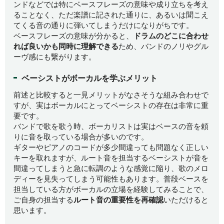
ンドなどでは特にベースフレーズの意味や成り立ちを考え
ることなく、ただ楽譜に記された通りに、あるいは聞こえ
てくる音の通りに弾いてしまうだけになりがちです。
ベースフレーズの意味が分かると、
ドラムのどこに合わせ
れば良いかも同時に理解できる
ため、バンドのノリやグル
ーヴ感にも繋がります。
ベーシストがボーカルを学ぶメリット
前述と比較すると一見メリットがなさそうな組み合わせで
すが、実はボーカルにとってベーシストの存在は非常に重
要です。
バンドで歌を歌う時、ボーカリストは実はベースの音を頼
りに音を取っている場合が多いのです。
ギターやピアノのコードが多少間違っても問題なく正しい
キーを取れますが、ルート音を担当するベーシストが音を
間違ってしまうと急に転調のような感覚に陥り、歌のメロ
ディーを見失ってしまう可能性もあります。普段ベースを
担当している方がボーカルの立場を経験してみることで、
ご自身の担当する
ルート音の重要性を再確認
いただけると
思います。