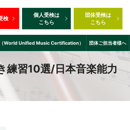
個人受検
は
団体受検
は
受検
こちら
こちら
d Unified Music Certification）
団体ご担当者様へ
練習10選/日本音楽能力