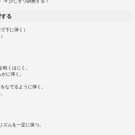
 → 少しずつ調整する！
習する
指で下に弾く）
く）
。
弦を軽くはじく。
らかに弾く。
弦をなでるように弾く。
ツ。
リズムを一定に保つ。