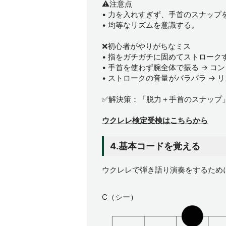
⚠️注意点
• 力を入れすぎず、手首のスナップ
• 均等なリズムを意識する。
❌初心者がやりがちなミス
• 指をガチガチに固めてストローク
• 手首を使わず腕全体で振る → コ
• ストロークの音量がバラバラ → 
✅解決策：「脱力＋手首のスナップ
ウクレレ検定受検はこちらから
4.基本コードを覚える
ウクレレで弾き語り演奏をするため
C（シー）