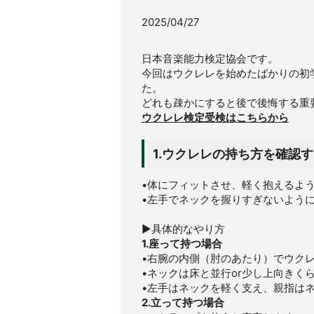
2025/04/27
日本音楽能力検定協会です。
今回はウクレレを始めたばかりの初
た。
どれも疎かにすると後で後悔する重
ウクレレ検定受検はこちらから
1.ウクレレの持ち方を確認
•体にフィットさせ、軽く抱えるよ
•左手でネックを握りすぎないよう
▶具体的なやり方
1.座って持つ場合
•右腕の内側（肘のあたり）でウク
•ネックは床と並行or少し上向きく
•左手はネックを軽く支え、親指は
2.立って持つ場合