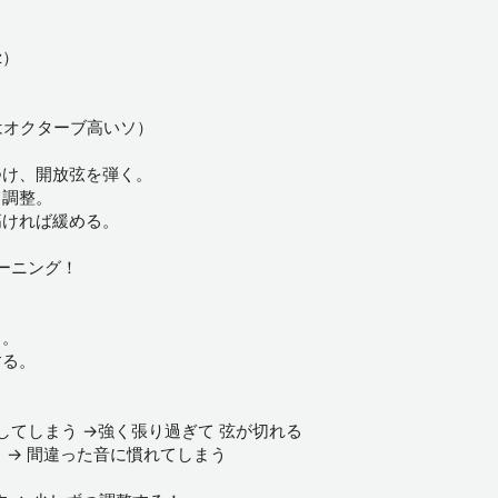
z）
はオクターブ高いソ）
つけ、開放弦を弾く。
て調整。
高ければ緩める。
ーニング！
る。
する。
してしまう →強く張り過ぎて 弦が切れる
 → 間違った音に慣れてしまう