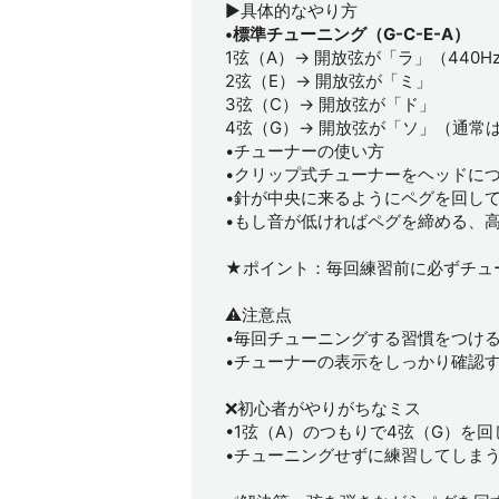
▶具体的なやり方
•標準チューニング（G-C-E-A）
1弦（A）→ 開放弦が「ラ」（440H
2弦（E）→ 開放弦が「ミ」
3弦（C）→ 開放弦が「ド」
4弦（G）→ 開放弦が「ソ」（通常
•チューナーの使い方
•クリップ式チューナーをヘッドに
•針が中央に来るようにペグを回し
•もし音が低ければペグを締める、
★ポイント：毎回練習前に必ずチュ
⚠️注意点
•毎回チューニングする習慣をつけ
•チューナーの表示をしっかり確認
❌初心者がやりがちなミス
•1弦（A）のつもりで4弦（G）を回
•チューニングせずに練習してしまう