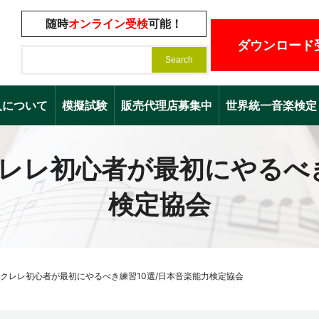
随時
オンライン受検
可能！
ダウンロード
入について
模擬試験
販売代理店募集中
世界統一音楽検定（Worl
レレ初心者が最初にやるべき
検定協会
クレレ初心者が最初にやるべき練習10選/日本音楽能力検定協会