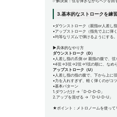
✅解決策：弦を弾きながらペグを回す
3.基本的なストロークを練
•ダウンストローク（親指or人差し
•アップストローク（指先で上に弾
•均等なリズムで弾けるようにする
▶具体的なやり方
ダウンストローク（D）
•人差し指の爪側 or 親指の腹で、
•4弦→3弦→2弦→1弦の順に、なめ
アップストローク（U）
•人差し指の指の腹で、下から上に
•力を入れすぎず、軽く弾くのがコ
•基本パターン
1.ダウンだけ →「D-D-D-D」
2.アップを混ぜる →「D-U-D-U」
★ポイント：メトロノームを使って