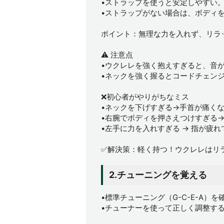
•ストラップを使うと安定しやすい
•ストラップがない場合は、ボディ
ポイント：無理な力を入れず、リラ
⚠️ 注意点
•ウクレレを強く抱えすぎると、音
•ネックを強く握るとコードチェン
❌初心者がやりがちなミス
•ネックを下げすぎる→手首が痛く
•右腕でボディを押さえつけすぎる
•左手に力を入れすぎる → 指が疲
✅解決策：軽く持つ！ウクレレはリ
2.チューニングを覚える
•標準チューニング（G-C-E-A）を
•チューナーを使って正しく調整す