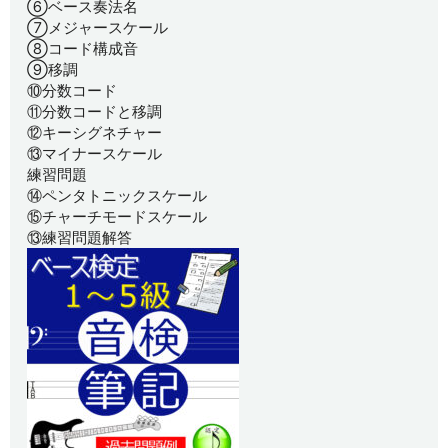
⑥ベース奏法名
⑦メジャースケール
⑧コード構成音
⑨移調
⑩分数コード
⑪分数コードと移調
⑫キーシグネチャー
⑬マイナースケール
練習問題
⑭ペンタトニックスケール
⑮チャーチモードスケール
⑬練習問題解答