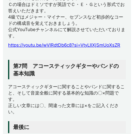
Ｃの場合はドミソですが英語でＣ・Ｅ・Ｇという形式でお
答えいただきます。
4級ではメジャー・マイナー、セブンスなど初歩的なコー
ドの構成音を覚えておきましょう。
公式YouTubeチャンネルにて解説させていただいておりま
す。
https://youtu.be/wVIRdtDb6c8?si=VtyLIlXjSmUoXsZR
第7問 アコースティックギターやバンドの
基本知識
アコースティックギターに関することやバンドに関するこ
と、そして音楽全般に関する基本的な知識の〇×問題で
す。
正しい文章には〇、間違った文章には×をご記入くださ
い。
最後に