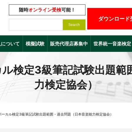
随時
オンライン受検
可能！
ダウンロード
入について
模擬試験
販売代理店募集中
世界統一音楽検定（Worl
ーカル検定3級筆記試験出題範
力検定協会）
】ボーカル検定3級筆記試験出題範囲・過去問題（日本音楽能力検定協会）