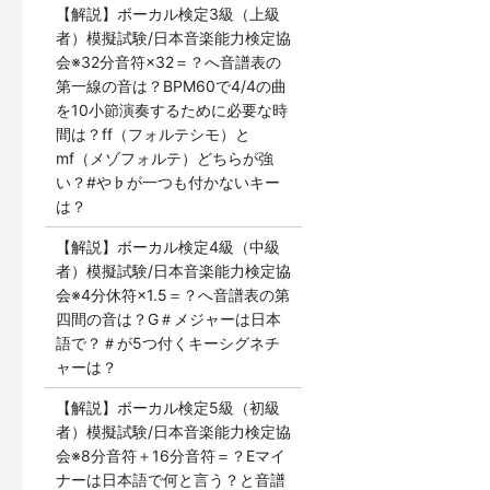
【解説】ボーカル検定3級（上級
者）模擬試験/日本音楽能力検定協
会※32分音符×32＝？へ音譜表の
第一線の音は？BPM60で4/4の曲
を10小節演奏するために必要な時
間は？ff（フォルテシモ）と
mf（メゾフォルテ）どちらが強
い？#や♭が一つも付かないキー
は？
【解説】ボーカル検定4級（中級
者）模擬試験/日本音楽能力検定協
会※4分休符×1.5＝？へ音譜表の第
四間の音は？G＃メジャーは日本
語で？＃が5つ付くキーシグネチ
ャーは？
【解説】ボーカル検定5級（初級
者）模擬試験/日本音楽能力検定協
会※8分音符＋16分音符＝？Eマイ
ナーは日本語で何と言う？と音譜