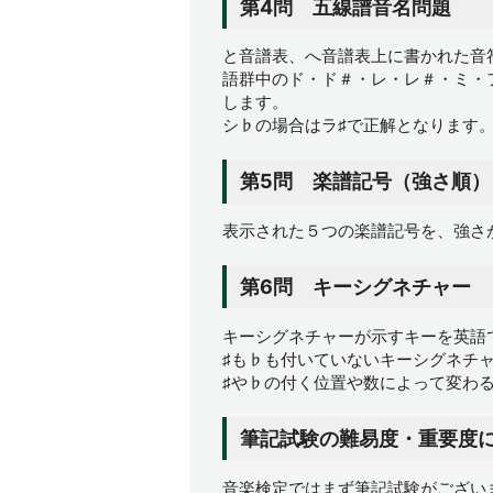
第4問 五線譜音名問題
と音譜表、へ音譜表上に書かれた音
語群中のド・ド＃・レ・レ＃・ミ・フ
します。
シ♭の場合はラ♯で正解となります
第5問 楽譜記号（強さ順）
表示された５つの楽譜記号を、強さ
第6問 キーシグネチャー
キーシグネチャーが示すキーを英語
♯も♭も付いていないキーシグネチ
♯や♭の付く位置や数によって変わ
筆記試験の難易度・重要度
音楽検定ではまず筆記試験がござい