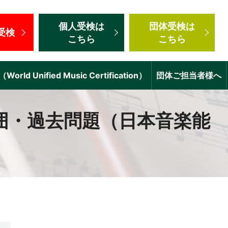
個人受検
は
団体受検
は
受検
こちら
こちら
d Unified Music Certification）
団体ご担当者様へ
囲・過去問題（日本音楽能