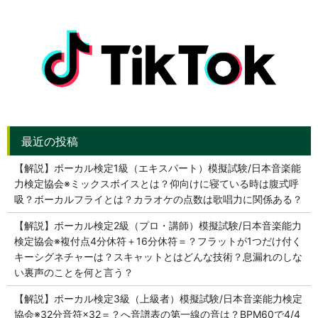
【解説】ボーカル検定1級（エキスパート）模擬試験/日本音楽能
力検定協会※ミックスボイスとは？仰向けに寝ている時は腹式呼
吸？ボーカルフライとは？カラオケの点数は歌唱力に関係ある？
【解説】ボーカル検定2級（プロ・講師）模擬試験/日本音楽能力
検定協会※複付点4分休符＋16分休符＝？フラットが1つだけ付く
キーシグネチャーは？スキャットとはどんな技術？息漏れのしな
い裏声のことを何と言う？
【解説】ボーカル検定3級（上級者）模擬試験/日本音楽能力検定
協会※32分音符×32＝？へ音譜表の第一線の音は？BPM60で4/4