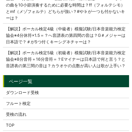
の曲を10小節演奏するために必要な時間は？ff（フォルテシモ）
とmf（メゾフォルテ）どちらが強い？#や♭が一つも付かないキ
ーは？
【解説】ボーカル検定4級（中級者）模擬試験/日本音楽能力検定
協会※4分休符×1.5＝？へ音譜表の第四間の音は？G＃メジャーは
日本語で？＃が5つ付くキーシグネチャーは？
【解説】ボーカル検定5級（初級者）模擬試験/日本音楽能力検定
協会※8分音符＋16分音符＝？Eマイナーは日本語で何と言う？と
音譜表の第三間の音は？カラオケの点数が高い人は歌が上手い？
ダウンロード受検
フルート検定
受検の流れ
TOP