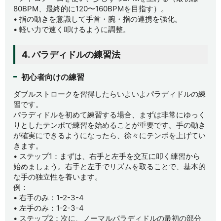
80BPM、最終的に120〜160BPMを目指す）。
• 指の動きを意識して手首・腕・指の連携を強化。
• 軽い力で速く叩けるように調整。
4. パラディドルの練習法
初心者向けの練習
ダブルストロークを習得したらいよいよパラディドルの練
習です。
パラディドルを初めて練習する場合、まずは非常にゆっく
りとしたテンポで練習を始めることが重要です。手の動き
が確実にできるようになったら、徐々にテンポを上げてい
きます。
• ステップ1：まずは、右手と左手を交互に叩く練習から
始めましょう。右手と左手でリズムを取ることで、基本的
な手の独立性を養います。
例：
• 右手のみ：1-2-3-4
• 左手のみ：1-2-3-4
• ステップ2：次に、ノーマルパラディドルの最初の部分