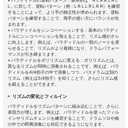
• パラディドルの逆転パターン：基本的な「R L R R L R L
L」に対して、逆転パターン（例：L R L L R L R R）を練習
することによって、より手の独立性が求められます。逆転
パターンを練習することで、両手の使い方にバランスが生
まれます。
• パラディドルをシンコペーションする：基本のパラディ
ドルにシンコペーションを加えることで、リズム感がさら
に向上します。例えば、パラディドルの一部のノートを遅
らせることで、リズムがより複雑になり、ドラムパフォー
マンスが引き締まります。
• パラディドルをポリリズムに変える：ポリリズムとは、
異なるリズムが同時に演奏されることです。例えば、パラ
ディドルを4/4拍子の中で演奏しつつ、バスドラムは別の
リズム（例えば3/4拍子）を叩くことで、さらにリズム感
を鍛えることができます。
リズムの変化とフィルイン
パラディドルをリズムパターンに組み込むことで、さらに
表現力が増します。例えば、パラディドルを使ったフィル
インやリズムチェンジを練習することで、ドラムソロや曲
の中での即興演奏にも対応できるようになります。