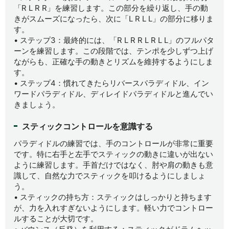
「R L R R」を練習します。この部分を繰り返し、手の動
きがスムーズになったら、次に「L R L L」の部分に移りま
す。
• ステップ3：最終的には、「R L R R L R L L」のフルパタ
ーンを練習します。この段階では、テンポを少しずつ上げ
ながらも、正確な手の動きとリズムを維持するようにしま
す。
• ステップ4：慣れてきたらリバースパラディドル、イン
ワードパラディドル、ディレイドパラディドルと進んでい
きましょう。
スティックコントロールを意識する
パラディドルの練習では、手のコントロールが非常に重要
です。特に右手と左手でスティックの動きに違いが出ない
ように練習します。手首だけではなく、肘や肩の動きも意
識して、自然な力でスティックを叩けるようにしましょ
う。
• スティックの持ち方：スティックはしっかりと持ちます
が、力を入れすぎないようにします。軽い力でコントロー
ルすることが大切です。