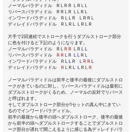
ノーマルパラディドル R L R R L R L L
リバースパラディドル R
R L R L L R L
インワードパラディドル R L L R L R R L
ディレイドパラディドル R L R L L R L R
片手で2回連続でストロークを行うダブルストローク部分
に色を付けると下記のようになります。
ノーマルパラディドル R L
R R
L R
L L
リバースパラディドル
R
R
L R
L L
R L
インワードパラディドル R
L L
R L
R R
L
ディレイドパラディドル
R
L R
L L
R L
R
ノーマルパラディドルは前半と後半の最後にダブルストロ
ークがきているのに対し、リバースパラディドルは最初に
ダブルストロークがくるため、ノーマルの反対でリバース
と呼ばれます。
そしてダブルストローク部分が1セットの真ん中にきてい
るのでインワードパラディドル、
前半の最後から後半の頭へダブルストローク、後半の最後
から前半の頭へダブルストロークすることでダブルストロ
ーク部分が遅れて聞こえるように感じる為ディレイドパラ