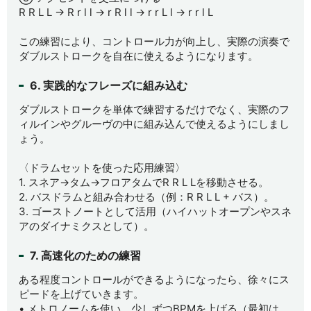
R R L L → R r l l → r R l l → r r L l → r r l L
この練習により、コントロール力が向上し、実際の演奏で
ダブルストロークを自在に使えるようになります。
6. 実践的なフレーズに組み込む
ダブルストロークを単体で練習するだけでなく、実際のフ
ィルインやグルーヴの中に組み込んで使えるようにしまし
ょう。
〈ドラムセットを使った応用練習〉
1. スネア→タム→フロアタムでR R L Lを移動させる。
2. バスドラムと組み合わせる（例：R R L L + バス）。
3. ゴーストノートとして活用（ハイハットオープンやスネ
アのダイナミクスとして）。
7. 高速化のための練習
ある程度コントロールができるようになったら、徐々にス
ピードを上げていきます。
• メトロノームを使い、少しずつBPMを上げる（最初は