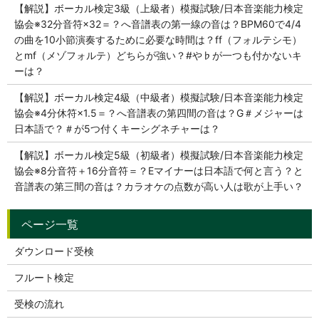
【解説】ボーカル検定3級（上級者）模擬試験/日本音楽能力検定
協会※32分音符×32＝？へ音譜表の第一線の音は？BPM60で4/4
の曲を10小節演奏するために必要な時間は？ff（フォルテシモ）
とmf（メゾフォルテ）どちらが強い？#や♭が一つも付かないキ
ーは？
【解説】ボーカル検定4級（中級者）模擬試験/日本音楽能力検定
協会※4分休符×1.5＝？へ音譜表の第四間の音は？G＃メジャーは
日本語で？＃が5つ付くキーシグネチャーは？
【解説】ボーカル検定5級（初級者）模擬試験/日本音楽能力検定
協会※8分音符＋16分音符＝？Eマイナーは日本語で何と言う？と
音譜表の第三間の音は？カラオケの点数が高い人は歌が上手い？
ダウンロード受検
フルート検定
受検の流れ