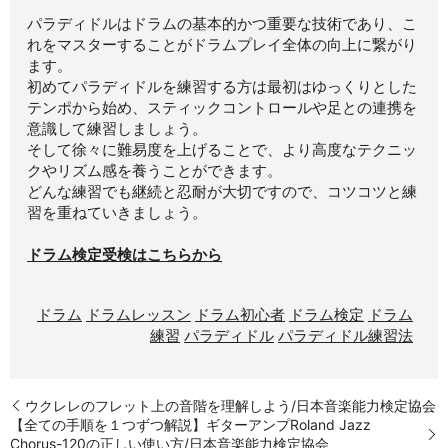
パラディドルはドラムの基本的かつ重要な技術であり、こ
れをマスターすることがドラムプレイ全体の向上に繋がり
ます。
初めてパラディドルを練習する方は最初はゆっくりとした
テンポから始め、スティックコントロールや足との連携を
意識して練習しましょう。
そして徐々に難易度を上げることで、より高度なテクニッ
クやリズム感を養うことができます。
どんな練習でも継続と忍耐が大切ですので、コツコツと練
習を重ねていきましょう。
ドラム検定受検はこちらから
ドラム
ドラムレッスン
ドラム初心者
ドラム検定
ドラム
練習
パラディドル
パラディドル練習法
ウクレレのフレット上の音階を理解しよう/日本音楽能力検定協会
【全ての手順を１つずつ解説】ギターアンプRoland Jazz
Chorus-120の正しい使い方/日本音楽能力検定協会