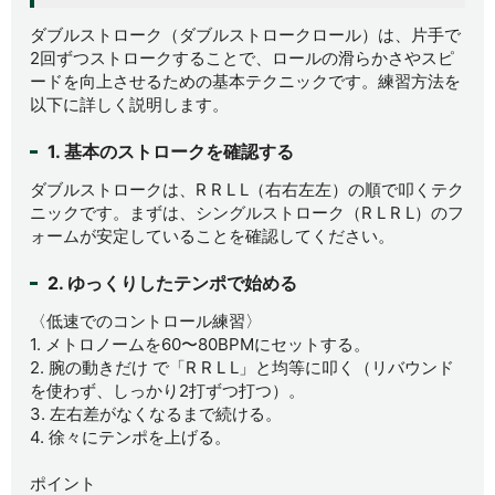
ダブルストローク（ダブルストロークロール）は、片手で
2回ずつストロークすることで、ロールの滑らかさやスピ
ードを向上させるための基本テクニックです。練習方法を
以下に詳しく説明します。
1. 基本のストロークを確認する
ダブルストロークは、
R R L L（右右左左）
の順で叩くテク
ニックです。まずは、シングルストローク（R L R L）のフ
ォームが安定していることを確認してください。
2. ゆっくりしたテンポで始める
〈低速でのコントロール練習〉
1. メトロノームを60〜80BPMにセットする。
2. 腕の動きだけ で「R R L L」と均等に叩く（リバウンド
を使わず、しっかり2打ずつ打つ）。
3. 左右差がなくなるまで続ける。
4. 徐々にテンポを上げる。
ポイント