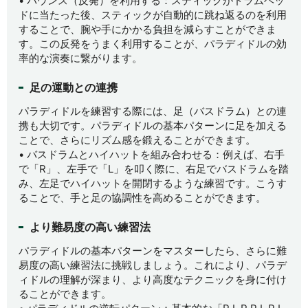
• バウンス（反発）を利用する：スティックがドラムヘッ
ドに当たった後、スティックが自動的に跳ね返るのを利用
することで、腕や手にかかる負担を減らすことができま
す。この反発をうまく利用することが、パラディドルの効
率的な演奏に繋がります。
足の運動との連携
パラディドルを練習する際には、足（バスドラム）との連
携も大切です。パラディドルの基本パターンに足を加える
ことで、さらにリズム感を鍛えることができます。
• バスドラムとハイハットを組み合わせる：例えば、右手
で「R」、左手で「L」を叩く際に、右足でバスドラムを踏
み、左足でハイハットを開閉するような練習です。こうす
ることで、手と足の協調性を高めることができます。
より難易度の高い練習法
パラディドルの基本パターンをマスターしたら、さらに難
易度の高い練習法に挑戦しましょう。これにより、パラデ
ィドルの理解が深まり、より高度なテクニックを身に付け
ることができます。