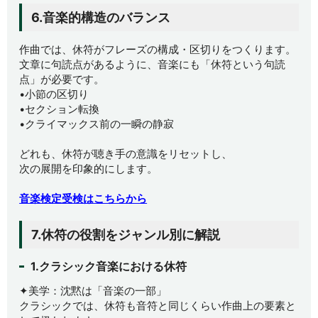
6.音楽的構造のバランス
作曲では、休符がフレーズの構成・区切りをつくります。
文章に句読点があるように、音楽にも「休符という句読
点」が必要です。
•小節の区切り
•セクション転換
•クライマックス前の一瞬の静寂
どれも、休符が聴き手の意識をリセットし、
次の展開を印象的にします。
音楽検定受検はこちらから
7.休符の役割をジャンル別に解説
1.クラシック音楽における休符
✦美学：沈黙は「音楽の一部」
クラシックでは、休符も音符と同じくらい作曲上の要素と