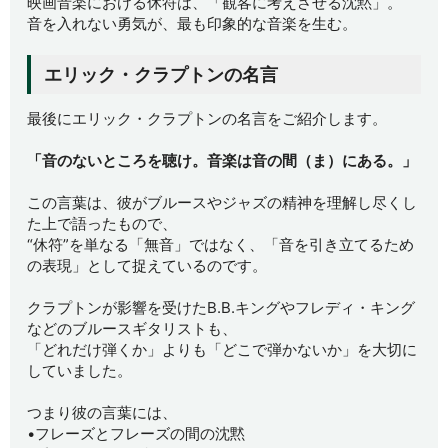
映画音楽における休符は、「観客に考えさせる沈黙」。
音を入れない勇気が、最も印象的な音楽を生む。
エリック・クラプトンの名言
最後にエリック・クラプトンの名言をご紹介します。
「音のないところを聴け。音楽は音の間（ま）にある。」
この言葉は、彼がブルースやジャズの精神を理解し尽くし
た上で語ったもので、
“休符”を単なる「無音」ではなく、「音を引き立てるため
の表現」として捉えているのです。
クラプトンが影響を受けたB.B.キングやフレディ・キング
などのブルースギタリストも、
「どれだけ弾くか」よりも「どこで弾かないか」を大切に
していました。
つまり彼の言葉には、
•フレーズとフレーズの間の沈黙