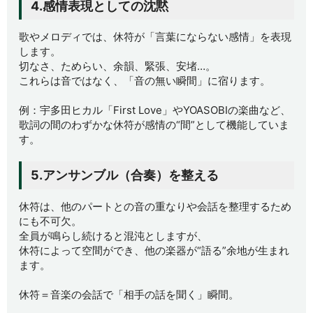
4.感情表現としての沈黙
歌やメロディでは、休符が「言葉にならない感情」を表現
します。
切なさ、ためらい、余韻、緊張、安堵…。
これらは音ではなく、「音の無い瞬間」に宿ります。
例：宇多田ヒカル「First Love」やYOASOBIの楽曲など、
歌詞の間のわずかな休符が感情の“間”として機能していま
す。
5.アンサンブル（合奏）を整える
休符は、他のパートとの音の重なりや会話を整理するため
にも不可欠。
全員が鳴らし続けると混沌としますが、
休符によって空間ができ、他の楽器が“語る”余地が生まれ
ます。
休符＝音楽の会話で「相手の話を聞く」瞬間。