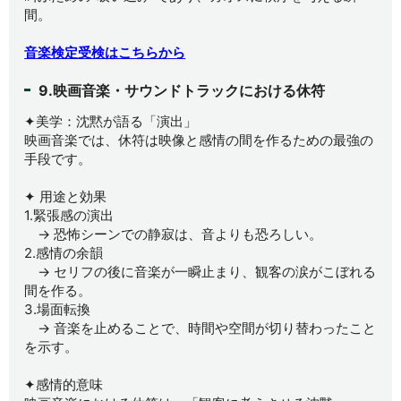
間。
音楽検定受検はこちらから
9.映画音楽・サウンドトラックにおける休符
✦美学：沈黙が語る「演出」
映画音楽では、休符は映像と感情の間を作るための最強の
手段です。
✦ 用途と効果
1.緊張感の演出
→ 恐怖シーンでの静寂は、音よりも恐ろしい。
2.感情の余韻
→ セリフの後に音楽が一瞬止まり、観客の涙がこぼれる
間を作る。
3.場面転換
→ 音楽を止めることで、時間や空間が切り替わったこと
を示す。
✦感情的意味