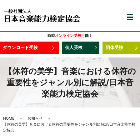
随時
オンライン受検
可能！
ダウンロード受検
個人受検
団体受検
【休符の美学】音楽における休符の
重要性をジャンル別に解説/日本音
楽能力検定協会
HOME
お知らせ
【休符の美学】音楽における休符の重要性をジャンル別に解説/日本音楽能力検
定協会