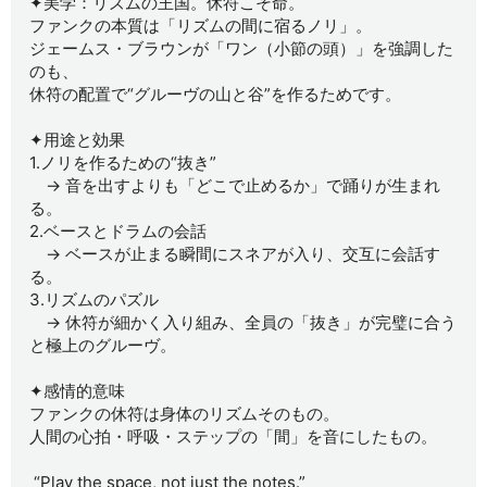
✦美学：リズムの王国。休符こそ命。
ファンクの本質は「リズムの間に宿るノリ」。
ジェームス・ブラウンが「ワン（小節の頭）」を強調した
のも、
休符の配置で“グルーヴの山と谷”を作るためです。
✦用途と効果
1.ノリを作るための“抜き”
→ 音を出すよりも「どこで止めるか」で踊りが生まれ
る。
2.ベースとドラムの会話
→ ベースが止まる瞬間にスネアが入り、交互に会話す
る。
3.リズムのパズル
→ 休符が細かく入り組み、全員の「抜き」が完璧に合う
と極上のグルーヴ。
✦感情的意味
ファンクの休符は身体のリズムそのもの。
人間の心拍・呼吸・ステップの「間」を音にしたもの。
“Play the space, not just the notes.”