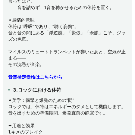
言ったほど。
音を詰めず、1音を聴かせるための休符を置く。
✦感情的意味
休符は“呼吸”であり、“聴く姿勢”。
音と音の間にある「浮遊感」「緊張」「余韻」こそ、ジャ
ズの色気。
マイルスのミュートトランペットが響いたあと、空気が止
まる——
その沈黙が音楽。
音楽検定受検はこちらから
3.ロックにおける休符
✦美学：衝撃と爆発のための“間”
ロックでは、休符はエネルギーのタメとして機能します。
音を出すための準備期間、爆発直前の静寂です。
✦用途と効果
1.キメのブレイク