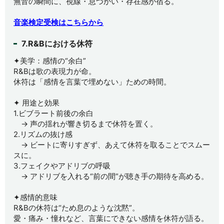
無音の瞬間に、視線・息づかい・存在感が宿る。
音楽検定受検はこちらから
7.R&Bにおける休符
✦美学：感情の“余白”
R&Bは歌の表現力が命。
休符は「感情を言葉で埋めない」ための時間。
✦ 用途と効果
1.ビブラート前後の余白
→ 声の揺れが響き切るまで休符を置く。
2.リズムの抜け感
→ ビートに寄りすぎず、あえて休符を取ることでスムー
スに。
3.フェイクやアドリブの呼吸
→ アドリブを入れる“前の間”が聴き手の期待を高める。
✦感情的意味
R&Bの休符は“ため息のような沈黙”。
愛・痛み・憧れなど、言葉にできない感情を休符が語る。