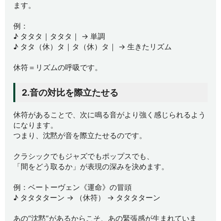
ます。
例：
♪ タタタ｜タタタ｜ → 単調
♪ タタ（休）タ｜タ（休）タ｜ → 生きたリズム
休符＝リズムの呼吸です。
2.音の対比を際立たせる
休符があることで、次に鳴る音がより強く感じられるよう
になります。
つまり、沈黙が音を際立たせるのです。
クラシックでもジャズでもポップスでも、
「間をどう取るか」が表現の深みを決めます。
例：ベートーヴェン《運命》の冒頭
♪ タタタターン → （休符） → タタタターン
あの“沈黙”があるからこそ、あの緊張感が生まれていま