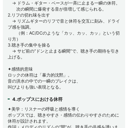
→ ドラム・ギター・ベースが一斉に止まる一瞬の休符。
次の瞬間に爆発する音が倍増して感じられる。
2.リフの切れ味を出す
→ リズムギターのリフで音と休符を交互に刻み、ドライ
ブ感を強調。
（例：AC/DCのような「カッ、カッ、カッ」という切
り方）
3.聴き手の集中を操る
→ サビ前の“ドンと止まる瞬間”で、聴き手の期待を引き
上げる。
✦感情的意味
ロックの休符は「暴力的沈黙」。
音の洪水の中での一瞬のブレイクは、
叫びよりも強い表現となる。
4.ポップスにおける休符
✦美学：リスナーの呼吸と感情を導く
ポップスでは、聴きやすさ・感情の伝わりやすさのために
休符が設計されます。
作詞・メロディのリズムの“間”が、聴き手の共感を誘いま