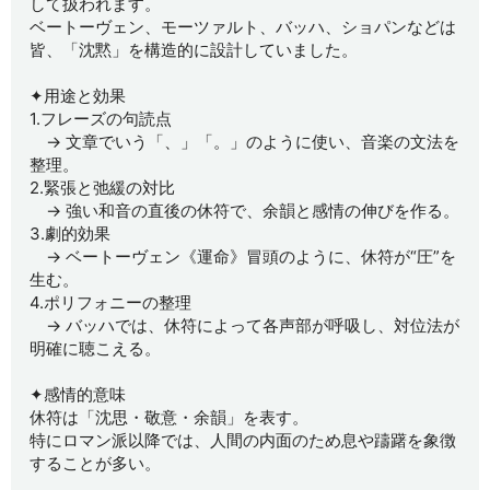
して扱われます。
ベートーヴェン、モーツァルト、バッハ、ショパンなどは
皆、「沈黙」を構造的に設計していました。
✦用途と効果
1.フレーズの句読点
→ 文章でいう「、」「。」のように使い、音楽の文法を
整理。
2.緊張と弛緩の対比
→ 強い和音の直後の休符で、余韻と感情の伸びを作る。
3.劇的効果
→ ベートーヴェン《運命》冒頭のように、休符が“圧”を
生む。
4.ポリフォニーの整理
→ バッハでは、休符によって各声部が呼吸し、対位法が
明確に聴こえる。
✦感情的意味
休符は「沈思・敬意・余韻」を表す。
特にロマン派以降では、人間の内面のため息や躊躇を象徴
することが多い。