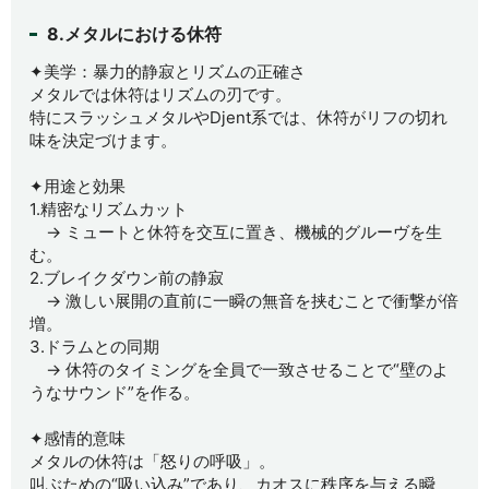
8.メタルにおける休符
✦美学：暴力的静寂とリズムの正確さ
メタルでは休符はリズムの刃です。
特にスラッシュメタルやDjent系では、休符がリフの切れ
味を決定づけます。
✦用途と効果
1.精密なリズムカット
→ ミュートと休符を交互に置き、機械的グルーヴを生
む。
2.ブレイクダウン前の静寂
→ 激しい展開の直前に一瞬の無音を挟むことで衝撃が倍
増。
3.ドラムとの同期
→ 休符のタイミングを全員で一致させることで“壁のよ
うなサウンド”を作る。
✦感情的意味
メタルの休符は「怒りの呼吸」。
叫ぶための“吸い込み”であり、カオスに秩序を与える瞬