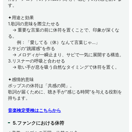
す。
✦用途と効果
1.歌詞の意味を際立たせる
→ 重要な言葉の前に休符を置くことで、印象が深くな
る。
例：「愛してる（休）なんて言葉じゃ…」
2.サビの“跳躍感”を作る
→ メロディが一瞬止まり、サビで一気に展開する構造。
3.リスナーの呼吸と合わせる
→ 歌い手が息を吸う自然なタイミングで休符を置く。
✦感情的意味
ポップスの休符は「共感の間」。
歌詞が届くために、聴き手が“感じる時間”を与える役割を
持ちます。
音楽検定受検はこちらから
5.ファンクにおける休符