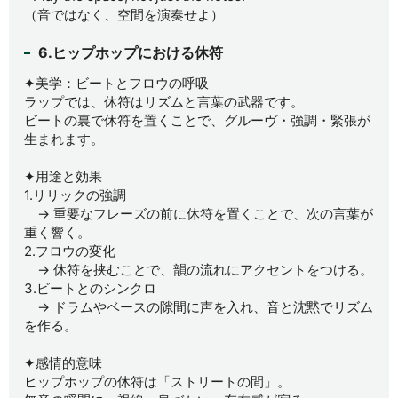
（音ではなく、空間を演奏せよ）
6.ヒップホップにおける休符
✦美学：ビートとフロウの呼吸
ラップでは、休符はリズムと言葉の武器です。
ビートの裏で休符を置くことで、グルーヴ・強調・緊張が
生まれます。
✦用途と効果
1.リリックの強調
→ 重要なフレーズの前に休符を置くことで、次の言葉が
重く響く。
2.フロウの変化
→ 休符を挟むことで、韻の流れにアクセントをつける。
3.ビートとのシンクロ
→ ドラムやベースの隙間に声を入れ、音と沈黙でリズム
を作る。
✦感情的意味
ヒップホップの休符は「ストリートの間」。