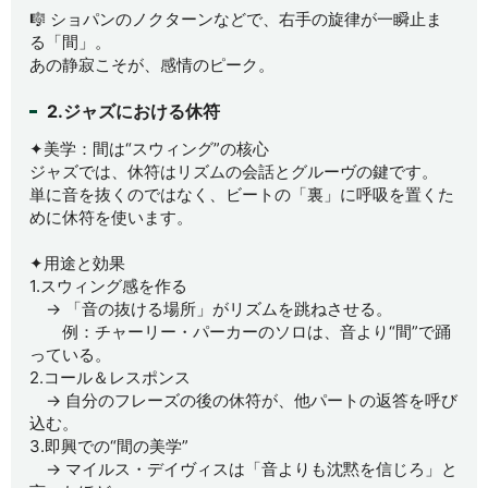
🎼 ショパンのノクターンなどで、右手の旋律が一瞬止ま
る「間」。
あの静寂こそが、感情のピーク。
2.ジャズにおける休符
✦美学：間は“スウィング”の核心
ジャズでは、休符はリズムの会話とグルーヴの鍵です。
単に音を抜くのではなく、ビートの「裏」に呼吸を置くた
めに休符を使います。
✦用途と効果
1.スウィング感を作る
→ 「音の抜ける場所」がリズムを跳ねさせる。
例：チャーリー・パーカーのソロは、音より“間”で踊
っている。
2.コール＆レスポンス
→ 自分のフレーズの後の休符が、他パートの返答を呼び
込む。
3.即興での“間の美学”
→ マイルス・デイヴィスは「音よりも沈黙を信じろ」と