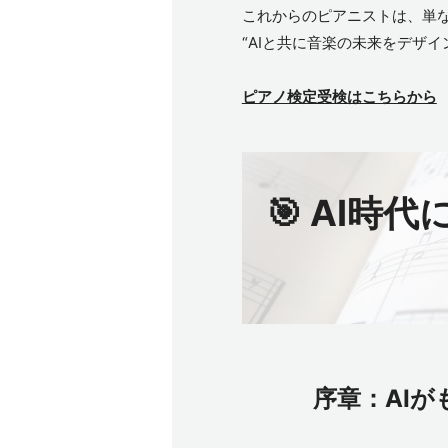
これからのピアニストは、単
“AIと共に音楽の未来をデザ
ピアノ検定受検はこちらから
🎯 AI
序章：AIが