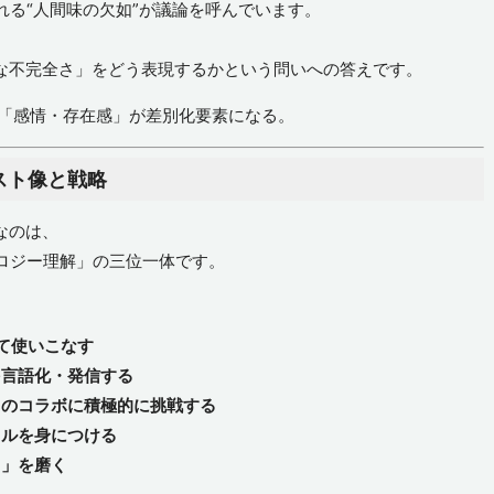
れる“人間味の欠如”が議論を呼んでいます。
、
的な不完全さ」をどう表現するかという問いへの答えです。
「感情・存在感」が差別化要素になる。
スト像と戦略
なのは、
ロジー理解」の三位一体です。
して使いこなす
を言語化・発信する
とのコラボに積極的に挑戦する
キルを身につける
力」を磨く