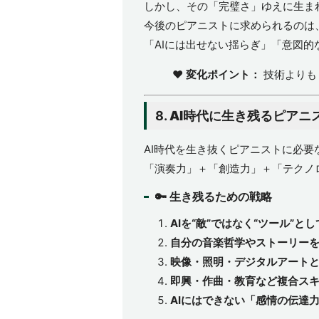
しかし、その「完璧さ」ゆえに生ま
今後のピアニストに求められるのは
「AIには出せない揺らぎ」「意図
❤️
変化ポイント：
技術よりも
8.
AI時代に生き残るピアニ
AI時代を生き抜くピアニストに必要
「演奏力」＋「創造力」＋「テクノ
🔑 生き残るための戦略
AIを“敵”ではなく“ツール”と
自分の音楽哲学やストーリー
映像・照明・デジタルアート
即興・作曲・教育など複合ス
AIにはできない「感情の伝達