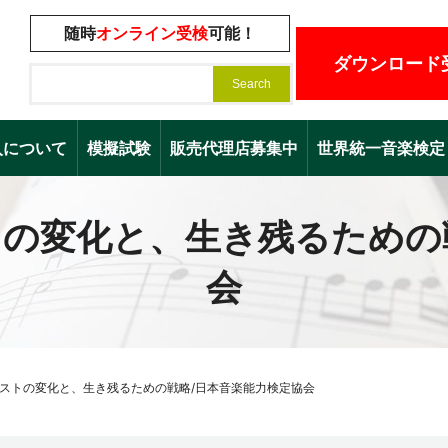
随時
オンライン受検
可能！
ダウンロード
入について
模擬試験
販売代理店募集中
世界統一音楽検定（Worl
トの変化と、生き残るための
会
ニストの変化と、生き残るための戦略/日本音楽能力検定協会