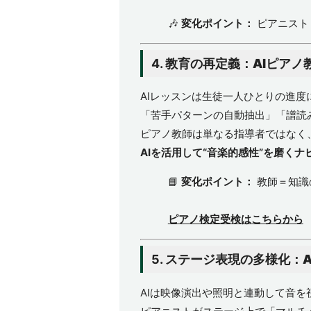
🎶
変化ポイント：
ピアニスト
4.
教育の再定義：AIピアノ
AIレッスンは生徒一人ひとりの進度
「苦手パターンの自動抽出」「譜読
ピアノ教師は単なる指導者ではなく
AIを活用して“音楽的感性”を磨くナ
📘
変化ポイント：
教師＝知識
ピアノ検定受検はこちらから
5.
ステージ表現の多様化：A
AIは映像演出や照明と連動して音を