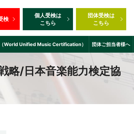
個人受検
は
団体受検
は
受検
こちら
こちら
d Unified Music Certification）
団体ご担当者様へ
戦略/日本音楽能力検定協