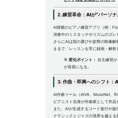
2.
練習革命：AIが“パーソ
AI搭載のピアノ練習アプリ（例：Flowkey
演奏中のミスタッチやリズムのズレ
さらにAIは指の運びや姿勢の映像解
まるで「レッスンを常に録画・解析
🎯
変化ポイント：
自主練習が
が容易になる。
3.
作曲・即興へのシフト：A
AI作曲ツール（AIVA、MuseNet、R
ピアニスト自身が作曲家として作品
また、AIが生成するコード進行や旋
クラシックとジャズの境界を越える