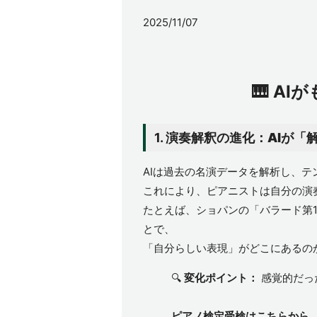
2025/11/07
🎹 A
1.
演奏解釈の進化：AIが「
AIは過去の名演データを解析し、
これにより、ピアニストは自分の演
たとえば、ショパンの「バラード第
とで、
「自分らしい表現」がどこにあるの
🔍
変化ポイント：
感覚的だっ
ピアノ検定受検はこちらから