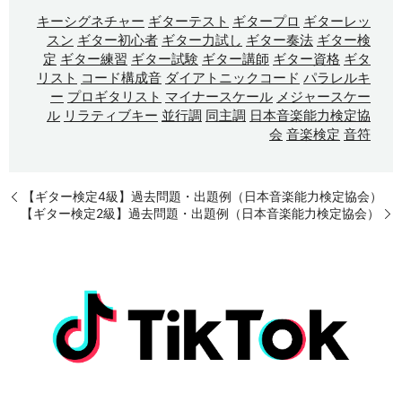
キーシグネチャー
ギターテスト
ギタープロ
ギターレッ
スン
ギター初心者
ギター力試し
ギター奏法
ギター検
定
ギター練習
ギター試験
ギター講師
ギター資格
ギタ
リスト
コード構成音
ダイアトニックコード
パラレルキ
ー
プロギタリスト
マイナースケール
メジャースケー
ル
リラティブキー
並行調
同主調
日本音楽能力検定協
会
音楽検定
音符
【ギター検定4級】過去問題・出題例（日本音楽能力検定協会）
【ギター検定2級】過去問題・出題例（日本音楽能力検定協会）