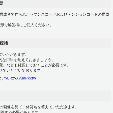
音
4つの構成音で作られたセブンスコードおよびテンションコードの構成
う形で解答欄にご記入ください。
。
変換
ていただきます。
的な用語を覚えておきましょう。
「変」なども確認しておくことが必要です。
させていただいております。
i=gJmURzvXvunPxxtw
どの画像を見て、休符名を答えていただきます。
回答する必要があります。