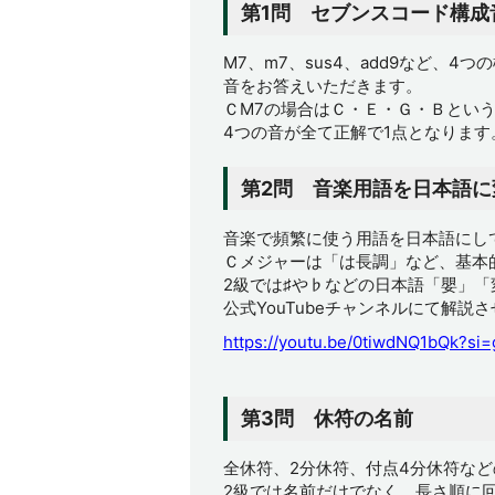
第1問 セブンスコード構成
M7、m7、sus4、add9など、
音をお答えいただきます。
ＣM7の場合はＣ・Ｅ・Ｇ・Ｂとい
4つの音が全て正解で1点となります
第2問 音楽用語を日本語に
音楽で頻繁に使う用語を日本語にし
Ｃメジャーは「は長調」など、基本
2級では♯や♭などの日本語「嬰」
公式YouTubeチャンネルにて解説
https://youtu.be/0tiwdNQ1bQk?s
第3問 休符の名前
全休符、2分休符、付点4分休符な
2級では名前だけでなく、長さ順に