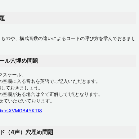
題
。
じものや、構成音数の違いによるコードの呼び方を学んでおきまし
ール穴埋め問題
クスケール。
の空欄に入る音名を英語でご記入いただきます。
認しておきましょう。
の空欄がある場合は全て正解して1点となります。
させていただいております。
=l0xosXVMGB4YKTI8
ド（4声）穴埋め問題