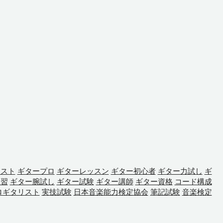
テスト
ギタープロ
ギターレッスン
ギター初心者
ギター力試し
ギ
練習
ギター腕試し
ギター試験
ギター講師
ギター資格
コード構成
ロギタリスト
実技試験
日本音楽能力検定協会
筆記試験
音楽検定