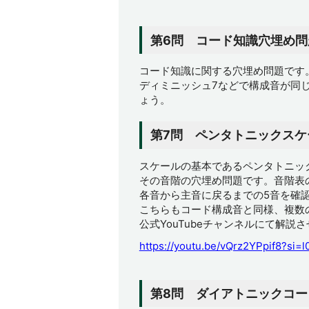
第6問 コード知識穴埋め問
コード知識に関する穴埋め問題です
ディミニッシュ7などで構成音が同
ょう。
第7問 ペンタトニックスケ
スケールの基本であるペンタトニッ
その音階の穴埋め問題です。音階表
各音から主音に戻るまでの5音を確
こちらもコード構成音と同様、複数
公式YouTubeチャンネルにて解説
https://youtu.be/vQrz2YPpif8?si
第8問 ダイアトニックコー