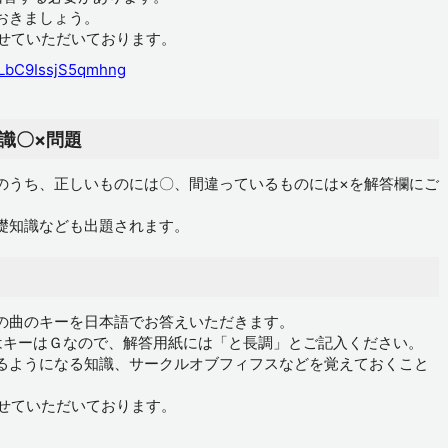
おきましょう。
させていただいております。
=YLbC9IssjS5qmhng
識〇×問題
のうち、正しいものには〇、間違っているものには×を解答欄にご
礎知識なども出題されます。
の曲のキーを日本語でお答えいただきます。
合はキーはＧなので、解答用紙には「と長調」とご記入ください。
るようになる知識、サークルオブフィフスなどを覚えておくこと
させていただいております。