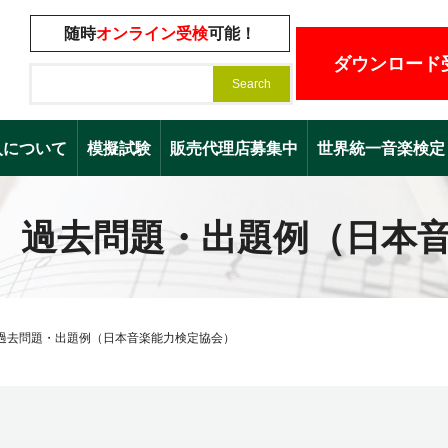
随時
オンライン受検
可能！
ダウンロード
入について
模擬試験
販売代理店募集中
世界統一音楽検定（Worl
】過去問題・出題例（日本
過去問題・出題例（日本音楽能力検定協会）