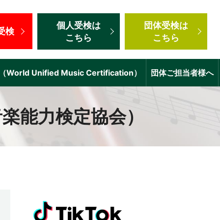
個人受検
は
団体受検
は
受検
こちら
こちら
d Unified Music Certification）
団体ご担当者様へ
音楽能力検定協会）