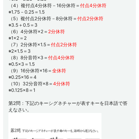
（4）複付点4分休符－16分休符＝
付点4分休符
※1.75－0.25＝1.5
（5）複付点2分休符－8分休符＝
付点2分休符
※3.5＋0.5＝3
（6）4分休符×2＝
2分休符
※1×2＝2
（7）2分休符×1.5＝
付点2分休符
※2×1.5＝3
（8）8分音符×3＝
付点4分休符
※0.5×3＝1.5
（9）16分休符×16＝
全休符
※0.25×16＝4
（10）32分音符×8＝
4分休符
※0.125×8＝1
第2問：下記のキーシグネチャーが表すキーを日本語で答
えなさい。