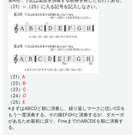
第4問：下記は楽譜を演奏する順番を表したものである。
（21）～（25）に入る記号を記入しなさい。
（21）
A
（22）
B
（23）
C
（24）
D
（25）
E
※まずはABCDと順に演奏し、繰り返しマークに従いCDを
もう一度演奏する。その後EFGHと演奏するが、ダカーポ
があるため最初に戻り、FineまでのABCDEを順に演奏す
る。