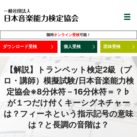
随時
オンライン受検
可能！
ダウンロード受検
個人受検
団体受検
【解説】トランペット検定2級（プ
ロ・講師）模擬試験/日本音楽能力検
定協会※8分休符－16分休符＝？♭
が１つだけ付くキーシグネチャー
は？フィーネという指示記号の意味
は？と長調の音階は？