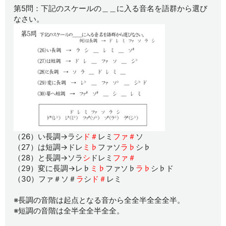
第5問：下記のスケールの＿＿に入る音名を語群から選び
なさい。
（26）い長調→ラシ
ド＃
レミ
ファ＃
ソ
（27）は短調→ドレ
ミ♭
ファソ
ラ♭
シ♭
（28）と長調→ソラ
シ
ドレミ
ファ＃
（29）変に長調→レ♭
ミ♭
ファソ♭
ラ♭
シ♭ド
（30）ファ＃ソ＃
ラ
シ
ド＃
レミ
※長調の音階は起点となる音から全全半全全全半。
※短調の音階は全半全全半全全。