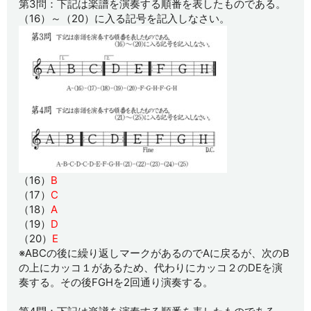
第3問：下記は楽譜を演奏する順番を表したものである。
（16）～（20）に入る記号を記入しなさい。
（16）
B
（17）
C
（18）
A
（19）
D
（20）
E
※ABCの後に繰り返しマークがあるのでAに戻るが、次のB
の上にカッコ１があるため、代わりにカッコ２のDEを演
奏する。その後FGHを2回通り演奏する。