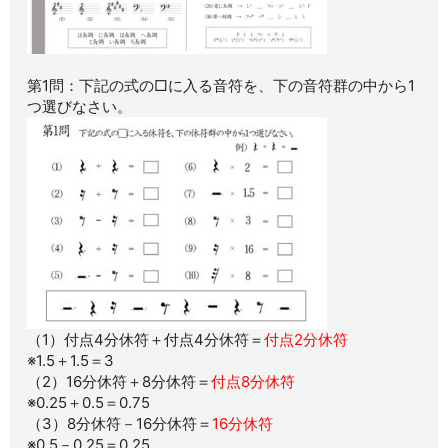
第1問：下記の式の□に入る音符を、下の音符群の中から1
つ選びなさい。
（1）付点4分休符＋付点4分休符＝
付点2分休符
※1.5＋1.5＝3
（2）16分休符＋8分休符＝
付点8分休符
※0.25＋0.5＝0.75
（3）8分休符－16分休符＝
16分休符
※0.5－0.25＝0.25