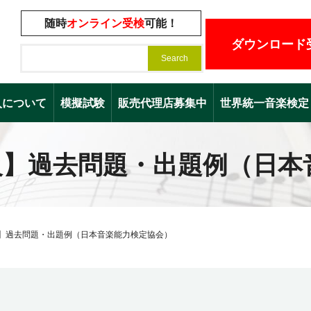
随時
オンライン受検
可能！
ダウンロード
入について
模擬試験
販売代理店募集中
世界統一音楽検定（Worl
級】過去問題・出題例（日本
】過去問題・出題例（日本音楽能力検定協会）