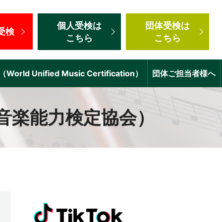
個人受検
は
団体受検
は
受検
こちら
こちら
d Unified Music Certification）
団体ご担当者様へ
音楽能力検定協会）