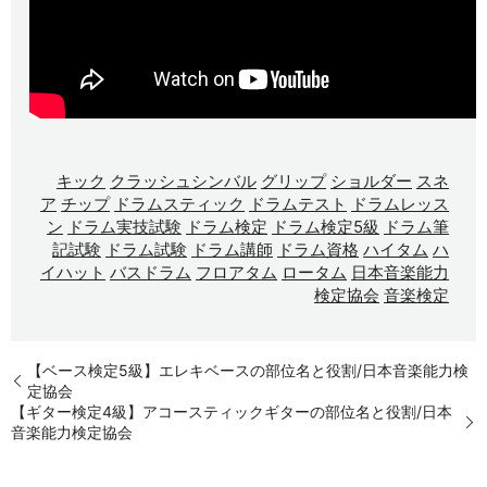
キック
クラッシュシンバル
グリップ
ショルダー
スネ
ア
チップ
ドラムスティック
ドラムテスト
ドラムレッス
ン
ドラム実技試験
ドラム検定
ドラム検定5級
ドラム筆
記試験
ドラム試験
ドラム講師
ドラム資格
ハイタム
ハ
イハット
バスドラム
フロアタム
ロータム
日本音楽能力
検定協会
音楽検定
【ベース検定5級】エレキベースの部位名と役割/日本音楽能力検
定協会
【ギター検定4級】アコースティックギターの部位名と役割/日本
音楽能力検定協会