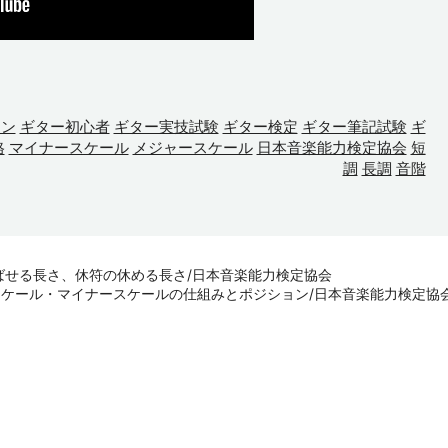
スン
ギター初心者
ギター実技試験
ギター検定
ギター筆記試験
ギ
格
マイナースケール
メジャースケール
日本音楽能力検定協会
短
調
長調
音階
ばせる長さ、休符の休める長さ/日本音楽能力検定協会
スケール・マイナースケールの仕組みとポジション/日本音楽能力検定協