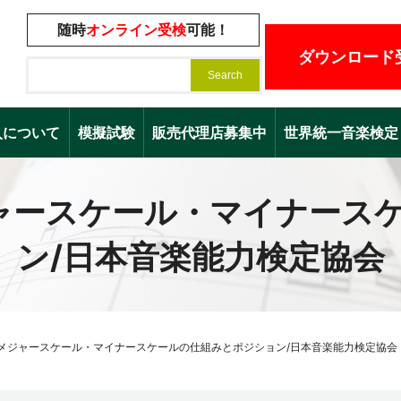
随時
オンライン受検
可能！
ダウンロード
入について
模擬試験
販売代理店募集中
世界統一音楽検定（Worl
ャースケール・マイナース
ン/日本音楽能力検定協会
メジャースケール・マイナースケールの仕組みとポジション/日本音楽能力検定協会