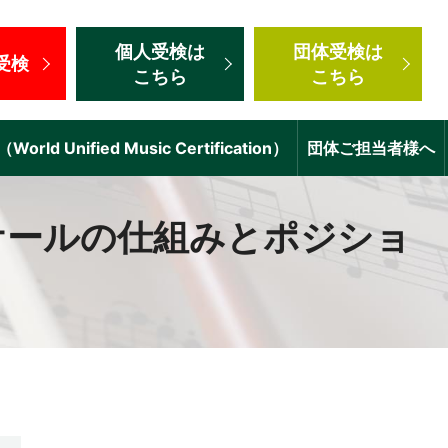
個人受検
は
団体受検
は
受検
こちら
こちら
d Unified Music Certification）
団体ご担当者様へ
ケールの仕組みとポジショ