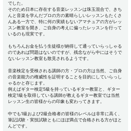
でした。
そのため日本に存在する音楽レッスンは珠玉混合で、きち
んと音楽を学んだプロの方の素晴らしいレッスンもたくさ
んある一方で、特に何の実績もないアマチュアの方がレッ
スン教室を開き、ご自身の考えに偏ったレッスンを行って
いるのも現実です。
もちろんお金を払う生徒様が納得して通っていらっしゃる
のであれば問題はないのですが、残念ながら中にはそうで
ないレッスン教室も散見されるようです。
音楽検定を受検される講師の方・プロの方は当然、ご自身
の音楽能力の権威性を証明することを目的にしていらっし
ゃるかと存じます。
例えばギター検定5級を持っているギター教室と、ギター
検定1級を取得している講師が教えるギター教室では当然
レッスン生の皆様からの印象も変わってきます。
中でも1級および2級合格者の皆様のレベルは非常に高く、
筆記試験・実技試験ともにほぼ満点で合格される方がほと
んどです。