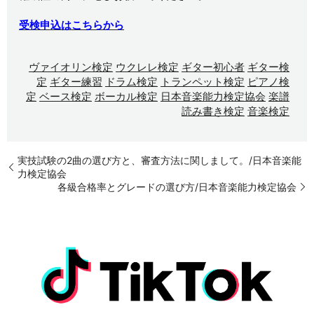
受検申込はこちらから
ヴァイオリン検定
ウクレレ検定
ギター初心者
ギター検
定
ギター練習
ドラム検定
トランペット検定
ピアノ検
定
ベース検定
ボーカル検定
日本音楽能力検定協会
楽譜
読み書き検定
音楽検定
実技試験の2曲の選び方と、審査方法に関しまして。/日本音楽能
力検定協会
各級合格率とグレードの選び方/日本音楽能力検定協会