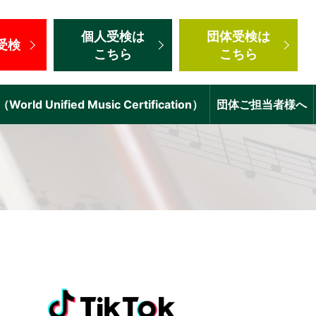
個人受検
は
団体受検
は
受検
こちら
こちら
d Unified Music Certification）
団体ご担当者様へ