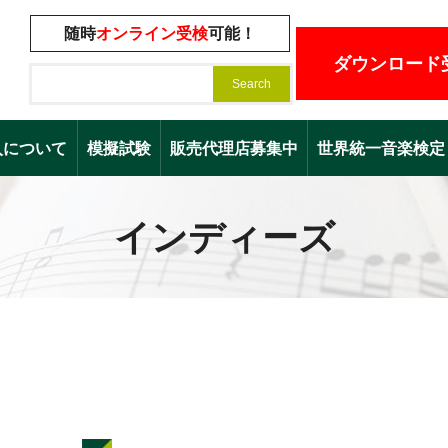
随時
オンライン受検
可能！
ダウンロード
入について
模擬試験
販売代理店募集中
世界統一音楽検定（Worl
インディーズ