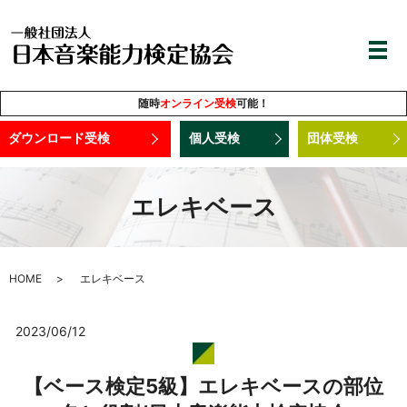
随時
オンライン受検
可能！
ダウンロード受検
個人受検
団体受検
エレキベース
HOME
エレキベース
2023/06/12
【ベース検定5級】エレキベースの部位