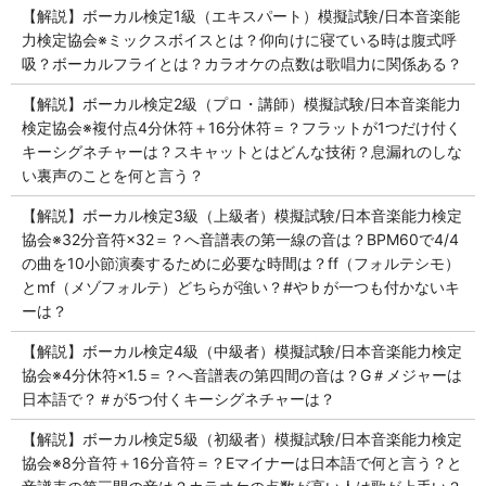
【解説】ボーカル検定1級（エキスパート）模擬試験/日本音楽能
力検定協会※ミックスボイスとは？仰向けに寝ている時は腹式呼
吸？ボーカルフライとは？カラオケの点数は歌唱力に関係ある？
【解説】ボーカル検定2級（プロ・講師）模擬試験/日本音楽能力
検定協会※複付点4分休符＋16分休符＝？フラットが1つだけ付く
キーシグネチャーは？スキャットとはどんな技術？息漏れのしな
い裏声のことを何と言う？
【解説】ボーカル検定3級（上級者）模擬試験/日本音楽能力検定
協会※32分音符×32＝？へ音譜表の第一線の音は？BPM60で4/4
の曲を10小節演奏するために必要な時間は？ff（フォルテシモ）
とmf（メゾフォルテ）どちらが強い？#や♭が一つも付かないキ
ーは？
【解説】ボーカル検定4級（中級者）模擬試験/日本音楽能力検定
協会※4分休符×1.5＝？へ音譜表の第四間の音は？G＃メジャーは
日本語で？＃が5つ付くキーシグネチャーは？
【解説】ボーカル検定5級（初級者）模擬試験/日本音楽能力検定
協会※8分音符＋16分音符＝？Eマイナーは日本語で何と言う？と