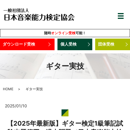
随時
オンライン受検
可能！
ダウンロード受検
個人受検
団体受検
ギター実技
HOME
ギター実技
2025/01/10
【2025年最新版】ギター検定1級筆記試