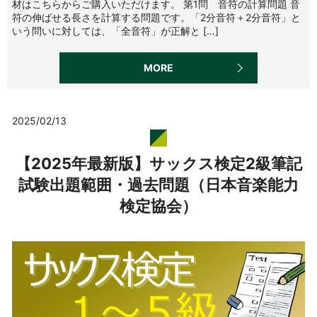
材はこちらからご購入いただけます。 第1問 音符の計算問題 音
符の伸ばせる長さを計算する問題です。「2分音符＋2分音符」と
いう問いに対しては、「全音符」が正解と […]
MORE
2025/02/13
【2025年最新版】サックス検定2級筆記
試験出題範囲・過去問題（日本音楽能力
検定協会）