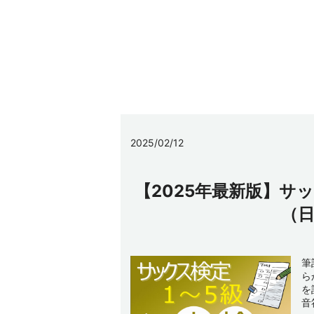
2025/02/12
【2025年最新版】サ
（
筆
ら
を
音