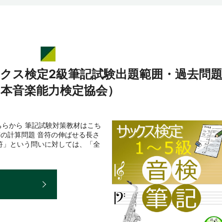
ックス検定2級筆記試験出題範囲・過去問
日本音楽能力検定協会）
らから 筆記試験対策教材はこち
符の計算問題 音符の伸ばせる長さ
符」という問いに対しては、「全
E