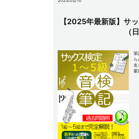
2025/02/10
【2025年最新版】サ
（
筆
ら
名
要