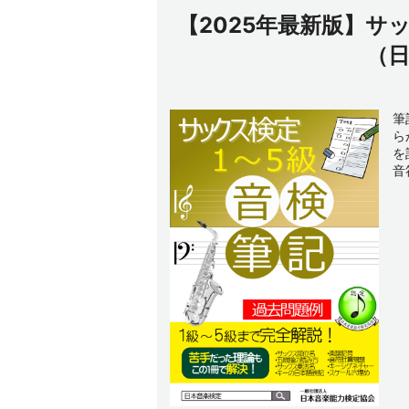
【2025年最新版】サ
（
筆
ら
を
音