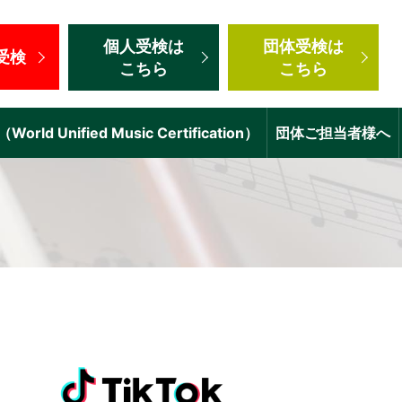
個人受検
は
団体受検
は
受検
こちら
こちら
d Unified Music Certification）
団体ご担当者様へ