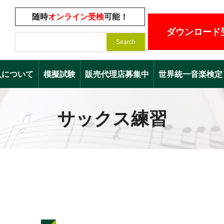
随時
オンライン受検
可能！
ダウンロード
入について
模擬試験
販売代理店募集中
世界統一音楽検定（Worl
サックス練習