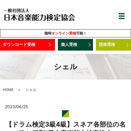
随時
オンライン受検
可能！
ダウンロード受検
個人受検
団体受検
シェル
HOME
シェル
2023/06/25
【ドラム検定3級4級】スネア各部位の名