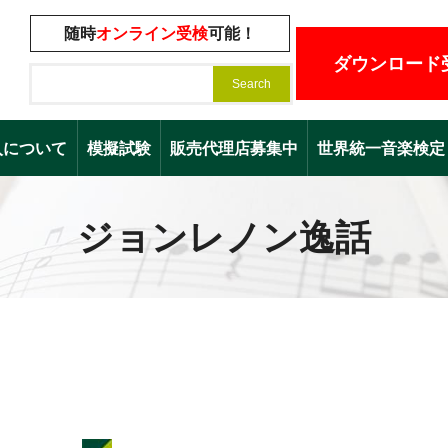
随時
オンライン受検
可能！
ダウンロード
入について
模擬試験
販売代理店募集中
世界統一音楽検定（Worl
ジョンレノン逸話