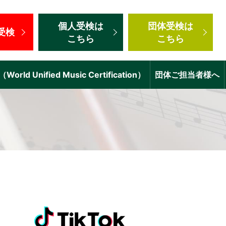
個人受検
は
団体受検
は
受検
こちら
こちら
d Unified Music Certification）
団体ご担当者様へ