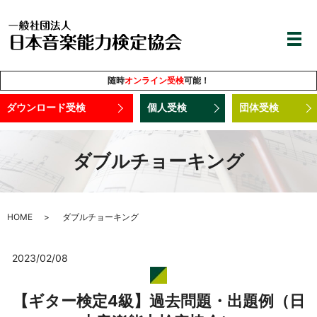
随時
オンライン受検
可能！
ダウンロード受検
個人受検
団体受検
ダブルチョーキング
HOME
ダブルチョーキング
2023/02/08
【ギター検定4級】過去問題・出題例（日