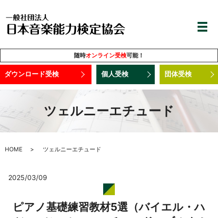
随時
オンライン受検
可能！
ダウンロード受検
個人受検
団体受検
ツェルニーエチュード
HOME
ツェルニーエチュード
2025/03/09
ピアノ基礎練習教材5選（バイエル・ハ