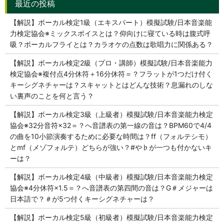
【解説】ボーカル検定1級（エキスパート）模擬試験/日本音楽能
力検定協会※ミックスボイスとは？仰向けに寝ている時は腹式呼
吸？ボーカルフライとは？カラオケの点数は歌唱力に関係ある？
【解説】ボーカル検定2級（プロ・講師）模擬試験/日本音楽能力
検定協会※複付点4分休符＋16分休符＝？フラットが1つだけ付く
キーシグネチャーは？スキャットとはどんな技術？息漏れのしな
い裏声のことを何と言う？
【解説】ボーカル検定3級（上級者）模擬試験/日本音楽能力検定
協会※32分音符×32＝？へ音譜表の第一線の音は？BPM60で4/4
の曲を10小節演奏するために必要な時間は？ff（フォルテシモ）
とmf（メゾフォルテ）どちらが強い？#や♭が一つも付かないキ
ーは？
【解説】ボーカル検定4級（中級者）模擬試験/日本音楽能力検定
協会※4分休符×1.5＝？へ音譜表の第四間の音は？G＃メジャーは
日本語で？＃が5つ付くキーシグネチャーは？
【解説】ボーカル検定5級（初級者）模擬試験/日本音楽能力検定