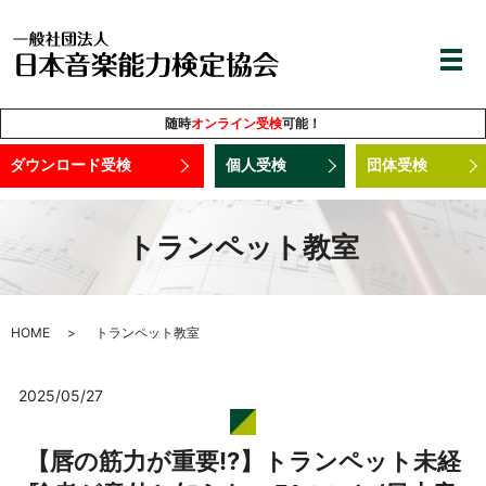
随時
オンライン受検
可能！
ダウンロード受検
個人受検
団体受検
トランペット教室
HOME
トランペット教室
2025/05/27
【唇の筋力が重要!?】トランペット未経