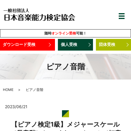
随時
オンライン受検
可能！
ダウンロード受検
個人受検
団体受検
ピアノ音階
HOME
ピアノ音階
2023/06/21
【ピアノ検定1級】メジャースケール