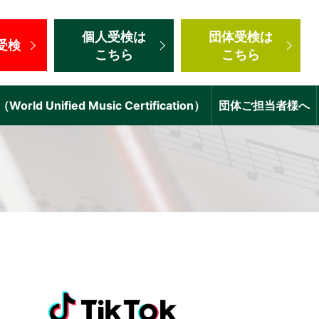
個人受検
は
団体受検
は
受検
こちら
こちら
d Unified Music Certification）
団体ご担当者様へ