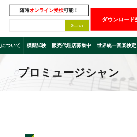
随時
オンライン受検
可能！
ダウンロード
入について
模擬試験
販売代理店募集中
世界統一音楽検定（Worl
プロミュージシャン