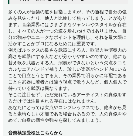
多くの人が音楽の道を目指しますが、その過程で自分の強
みを見失ったり、他人と比較して焦ってしまうことがあり
ます。音楽業界にはさまざまなジャンルやスタイルが存在
し、すべての人が一つの道を歩むわけではありません。自
分の強みやユニークなポイントを理解し、それを最大限に
活かすことがプロになるためには重要です。
例えばルックスの良さを武器にする人、歌唱力や演奏力の
高さを武器にする人などが分かりやすいのですが、他にも
替え歌を武器とする人、演奏ができないという欠点をコミ
カルなエアバンドで補う人、珍しい楽器がバンド内にいる
ことで目立とうとする人、その業界で明らかに年配である
ことを武器に若者とは違う視点で歌う人など、個人個人で
持っている武器は異なります。
そこに注目せず、ただ売れているアーティストの真似をす
るだけでは注目される存在にはなれません。
あなたにとっては欠点やコンプレックスでも、他者から見
ると素晴らしい才能である場合もあるので、人の真似をや
めてご自身の個性や強みを探してみましょう。
音楽検定受検はこちらから