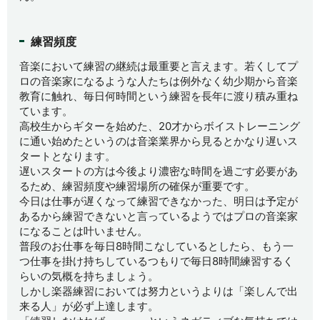
練習頻度
音楽において練習の継続は最重要と言えます。若くしてプ
ロの音楽家になるような人たちは例外なく幼少期から音楽
教育に触れ、毎日何時間という練習を長年に渡り積み重ね
ています。
高校生からギターを始めた、20才からボイストレーニング
に通い始めたというのは音楽業界から見るとかなり遅いス
タートとなります。
遅いスタートの方は今後より濃密な時間を過ごす必要があ
るため、練習頻度や練習場所の確保が重要です。
今日は仕事が遅くなって練習できなかった、明日は予定が
あるから練習できないと言っているようではプロの音楽家
になることは叶いません。
普段のお仕事を毎日8時間こなしているとしたら、もう一
つ仕事を掛け持ちしているつもりで毎日8時間練習するく
らいの気概を持ちましょう。
しかし楽器練習においては努力というよりは「楽しんで出
来る人」が必ず上達します。