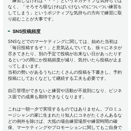
「練習しなければ・・・」というネガティブな気持ちでは
なく、「そろそろ寝なければいけないのについつい練習を
してしまう」というポジティブな気持ちの方向で練習に取
り組むことが大事です。
SNS投稿頻度
SNSなどでのマーケティングに関しては、始めた当初は
「毎日投稿するぞ！」と意気込んでいても、徐々にネタが
尽きてきたり、別の予定で投稿が出来ない日があったりす
るといつの間にか投稿頻度が減り、気付いたら投稿が止ま
ってしまいます。
当初の勢いがあるうちにたくさんの投稿を下書きし、予約
投稿にしておくなどして継続する工夫も必要です。
自己管理ができないと練習や活動が不規則になり、ビジネ
ス面での成果も期待できなくなります。
これは一朝一夕で実現するものではありません。プロミュ
ージシャンの家に生まれたり知人にコネがたくさんあるな
どの例外を除けば、大抵の場合練習場所や練習時間の確
保、マーケティングやプロモーションに関してもご自身で