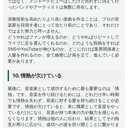
ではなく、メジャーデビューはしたけど売れずに消えて行
ったバンドやアーティストは無数に存在します。
演奏技術を高めたりより良い楽曲を作ることは、プロの音
楽家を目指す者にとって当たり前のことであり、それだけ
ではまだ努力と呼べません。
どうやればファンが増えるのか、どうやればリピートして
ライブに足を運んでくれるのか、どのような投稿をすれば
SNSやYouTubeが伸びるのか、どこに行けば業界関係者と
人脈を作れるのか、全て緻密に計画を立て、進んでいく必
要があります。
10. 情熱が欠けている
最後に、音楽家として成功するために最も重要なのは「情
熱」です。音楽を作り続けるためには、どれだけ辛い時期
でも情熱を失わず、音楽に対する愛を持ち続けることが必
要です。情熱が欠けていると、単に職業として音楽をやっ
ているだけになり、音楽が持つ本来の力や魅力を感じられ
なくなります。情熱は他の人に伝わり、結果としてその熱
意が周りに広がり、成功への道を切り開くことに繋がりま