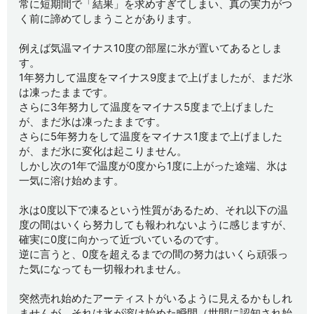
常に短期間で「結果」を求めすぎてしまい、真の実力がつ
く前に諦めてしまうことがあります。
例えば気温マイナス10度の部屋に氷が置いてあるとしま
す。
1年努力して温度をマイナス9度まで上げましたが、まだ氷
は凍ったままです。
さらに3年努力して温度をマイナス5度まで上げました
が、まだ氷は凍ったままです。
さらに5年努力をして温度をマイナス1度まで上げました
が、まだ氷に変化は起こりません。
しかし次の1年で温度が0度から1度に上がった途端、氷は
一気に溶け始めます。
氷は0度以下で凍るという性質があるため、それ以下の温
度の間はいくら努力しても報われないように感じますが、
確実に0度に向かって近づいているのです。
逆に言うと、0度を超えるまでの間の努力はいくら頑張っ
た気になっても一切報われません。
突然売れ始めたアーティストがいるように見えるかもしれ
ませんが、それは氷が溶け始めた瞬間（世間に認知され始