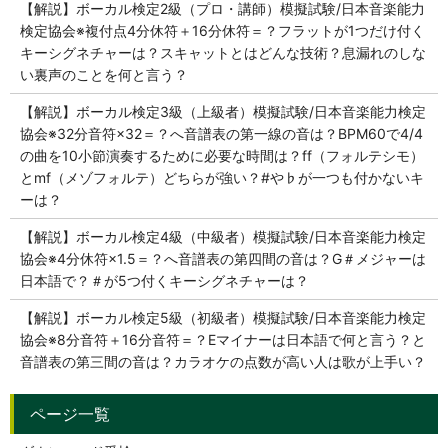
【解説】ボーカル検定2級（プロ・講師）模擬試験/日本音楽能力
検定協会※複付点4分休符＋16分休符＝？フラットが1つだけ付く
キーシグネチャーは？スキャットとはどんな技術？息漏れのしな
い裏声のことを何と言う？
【解説】ボーカル検定3級（上級者）模擬試験/日本音楽能力検定
協会※32分音符×32＝？へ音譜表の第一線の音は？BPM60で4/4
の曲を10小節演奏するために必要な時間は？ff（フォルテシモ）
とmf（メゾフォルテ）どちらが強い？#や♭が一つも付かないキ
ーは？
【解説】ボーカル検定4級（中級者）模擬試験/日本音楽能力検定
協会※4分休符×1.5＝？へ音譜表の第四間の音は？G＃メジャーは
日本語で？＃が5つ付くキーシグネチャーは？
【解説】ボーカル検定5級（初級者）模擬試験/日本音楽能力検定
協会※8分音符＋16分音符＝？Eマイナーは日本語で何と言う？と
音譜表の第三間の音は？カラオケの点数が高い人は歌が上手い？