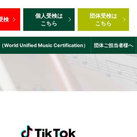
個人受検
は
団体受検
は
受検
こちら
こちら
d Unified Music Certification）
団体ご担当者様へ