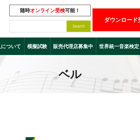
随時
オンライン受検
可能！
ダウンロード
入について
模擬試験
販売代理店募集中
世界統一音楽検定（Worl
ベル