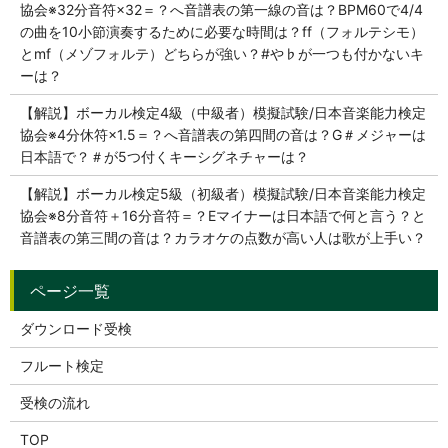
協会※32分音符×32＝？へ音譜表の第一線の音は？BPM60で4/4
の曲を10小節演奏するために必要な時間は？ff（フォルテシモ）
とmf（メゾフォルテ）どちらが強い？#や♭が一つも付かないキ
ーは？
【解説】ボーカル検定4級（中級者）模擬試験/日本音楽能力検定
協会※4分休符×1.5＝？へ音譜表の第四間の音は？G＃メジャーは
日本語で？＃が5つ付くキーシグネチャーは？
【解説】ボーカル検定5級（初級者）模擬試験/日本音楽能力検定
協会※8分音符＋16分音符＝？Eマイナーは日本語で何と言う？と
音譜表の第三間の音は？カラオケの点数が高い人は歌が上手い？
ダウンロード受検
フルート検定
受検の流れ
TOP