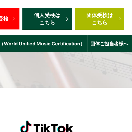
個人受検
は
団体受検
は
受検
こちら
こちら
d Unified Music Certification）
団体ご担当者様へ