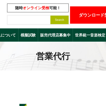
随時
オンライン受検
可能！
ダウンロード
入について
模擬試験
販売代理店募集中
世界統一音楽検定（Worl
営業代行