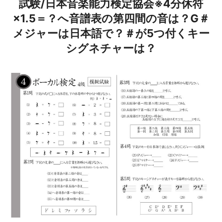
試験/日本音楽能力検定協会※4分休符
×1.5＝？へ音譜表の第四間の音は？G＃
メジャーは日本語で？＃が5つ付くキー
シグネチャーは？