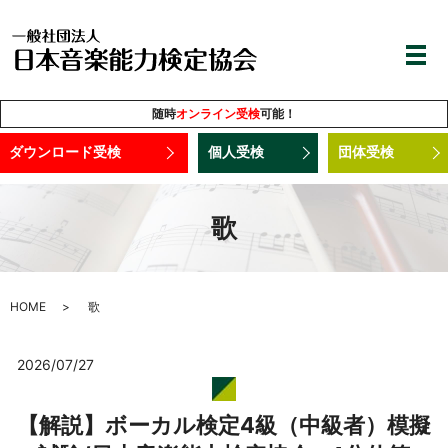
随時
オンライン受検
可能！
ダウンロード受検
個人受検
団体受検
歌
HOME
歌
2026/07/27
【解説】ボーカル検定4級（中級者）模擬