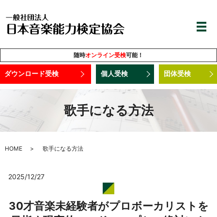
随時
オンライン受検
可能！
ダウンロード受検
個人受検
団体受検
歌手になる方法
HOME
歌手になる方法
2025/12/27
30才音楽未経験者がプロボーカリストを