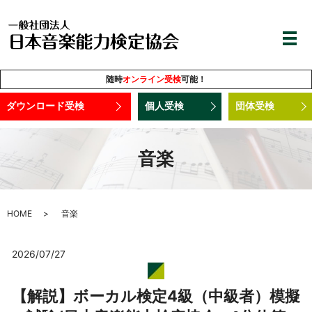
随時
オンライン受検
可能！
ダウンロード受検
個人受検
団体受検
音楽
HOME
音楽
2026/07/27
【解説】ボーカル検定4級（中級者）模擬