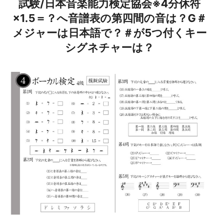
試験/日本音楽能力検定協会※4分休符
×1.5＝？へ音譜表の第四間の音は？G＃
メジャーは日本語で？＃が5つ付くキー
シグネチャーは？