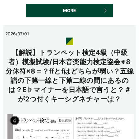
MORE
2026/07/01
【解説】トランペット検定4級（中級
者）模擬試験/日本音楽能力検定協会※8
分休符×8＝？ffとfはどちらが弱い？五線
譜の下第一線と下第二線の間にあるの
は？E♭マイナーを日本語で言うと？＃
が2つ付くキーシグネチャーは？