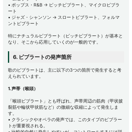
• ポップス・R&B → ピッチビブラート、マイクロビブラ
ート
• ジャズ・シャンソン → スロートビブラート、フォルマ
ントビブラート
特にナチュラルビブラート（ピッチビブラート）が基本と
なり、そこから応用していくのが一般的です。
6. ビブラートの発声箇所
歌のビブラートは、主に以下の3つの箇所で発生すると考
えられています。
1. 声帯（喉頭）
「喉頭ビブラート」とも呼ばれ、声帯周辺の筋肉（甲状披
裂筋や輪状甲状筋など）の微細な収縮によって発生しま
す。
• クラシックやオペラの発声では、このタイプのビブラー
トが重要視される。
• 比較的自然に発生しやすいが、コントロールするには訓