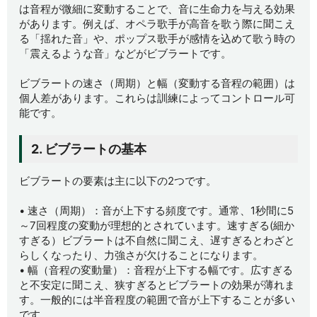
は音程が微細に変動することで、音に生命力を与える効果
があります。例えば、オペラ歌手が高音を歌う際に聞こえ
る「揺れた音」や、ポップス歌手が感情を込めて歌う時の
「震えるような音」などがビブラートです。
ビブラートの速さ（周期）と幅（変動する音程の範囲）は
個人差があります。これらは訓練によってコントロール可
能です。
2. ビブラートの基本
ビブラートの要素は主に以下の2つです。
• 速さ（周期）：音が上下する頻度です。通常、1秒間に5
～7回程度の変動が理想的とされています。速すぎる(細か
すぎる）ビブラートは不自然に聞こえ、遅すぎるとわざと
らしくなったり、力強さが欠けることになります。
• 幅（音程の変動量）：音程が上下する幅です。広すぎる
と不安定に聞こえ、狭すぎるとビブラートの効果が薄れま
す。一般的には半音程度の範囲で音が上下することが多い
です。