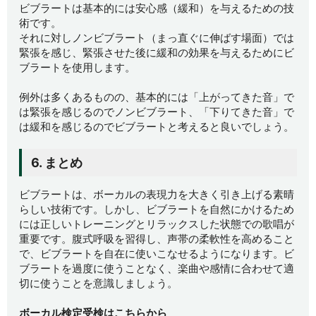
ビブラートは基本的には安心感（緩和）を与えるための技
術です。
それに対しノンビブラート（まっ直ぐに伸ばす場面）では
緊張を感じ、緊張させた後に緩和の効果を与えるためにビ
ブラートを使用します。
例外は多くあるものの、基本的には「上がってきた音」で
は緊張を感じるのでノンビブラート、「下りてきた音」で
は緩和を感じるのでビブラートと考えると良いでしょう。
6. まとめ
ビブラートは、ボーカルの表現力を大きく引き上げる素晴
らしい技術です。しかし、ビブラートを自然にかけるため
には正しいトレーニングとリラックスした状態での歌唱が
重要です。腹式呼吸を習得し、声帯の柔軟性を高めること
で、ビブラートを自在に使いこなせるようになります。ビ
ブラートを過度に使うことなく、楽曲や感情に合わせて適
切に使うことを意識しましょう。
ボーカル検定受検はこちらから