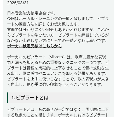
2025/03/31
日本音楽能力検定協会です。
今回はボーカルトレーニングの一環と致しまして、ビブラ
ートの練習方法を詳しくお伝え致します。
文面では分かりにくい部分もあるかと存じますが、これか
らビブラートを学びたい方、ビブラートを練習しているが
なかなか上達しない方にとっての一助となれば幸いです。
ボーカル検定受検はこちらから
ボーカルのビブラート（vibrato）は、歌声に豊かな表現
力と深みを加えるための重要なテクニックの一つです。ビ
ブラートは音程を周期的に上下させることで音の波動を生
み出し、歌に感情やニュアンスを加える効果があります。
ビブラートを上手に使いこなすことで、歌の表現力が大き
く向上し、聴き手に強い印象を与えることができます。
1. ビブラートとは
ビブラートとは、音の高さが一定ではなく、周期的に上下
する現象のことを指します。ボーカルにおけるビブラート