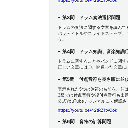
https://youtu.be/42tRZ1tvCok
第3問 ドラム奏法選択問題
ドラムの奏法に関する文章を読んで
パラディドルやスライドステップ、
う。
第4問 ドラム知識、音楽知識
ドラムに関することやバンドに関す
正しい文章には〇、間違った文章に
第5問 付点音符を長さ順に並
表示された5つの休符の名前を、伸
3級では付点音符や複付点音符も出
公式YouTubeチャンネルにて解説
https://youtu.be/42tRZ1tvCok
第6問 音符の計算問題