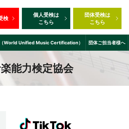
個人受検
は
団体受検
は
受検
こちら
こちら
d Unified Music Certification）
団体ご担当者様へ
音楽能力検定協会