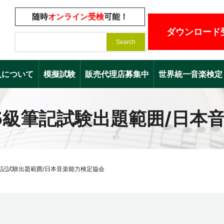
随時
オンライン受検
可能！
ダウンロード
入について
模擬試験
販売代理店募集中
世界統一音楽検定（Worl
5級筆記試験出題範囲/日本
筆記試験出題範囲/日本音楽能力検定協会