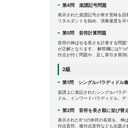
第4問 楽譜記号問題
表示された楽譜記号が表す意味を語
リタルダントを始め、演奏速度を示
第5問 音符計算問題
音符の伸ばせる長さを計算する問題
が正解となります。 解答欄には1つ
付点が付く問題や、足し算引き算掛
2級
第1問 シングルパラディドル
楽譜上に表記されたシングルパラデ
ドル、インワードパラディドル、デ
第2問 音符を長さ順に並び替
表示された6つの休符の名前を、伸
付点音符、複付点音符なども出題さ