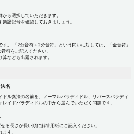
群から選択していただきます。
す楽譜記号を確認しておきましょう。
です。 「2分音符＋2分音符」という問いに対しては、「全音符」
の音符をご記入ください。
け算なども出題されます。
奏法名
ィドル奏法の名前を、ノーマルパラディドル、リバースパラディ
ィレイドパラディドルの中から選んでいただく問題です。
え
ばせる長さが長い順に解答用紙にご記入ください。
れます。