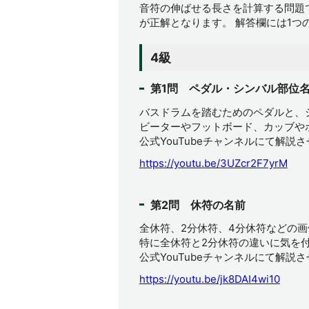
音符の伸ばせる長さを計算する問題
が正解となります。 解答欄には1つ
4級
第1問 ペダル・シンバル部位
バスドラムを踏むためのペダルと、
ビーターやフットボード、カッブや
公式YouTubeチャンネルにて解説
https://youtu.be/3UZcr2F7yrM
第2問 休符の名前
全休符、2分休符、4分休符などの
特に全休符と2分休符の違いに気を
公式YouTubeチャンネルにて解説
https://youtu.be/jk8DAI4wi10