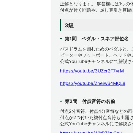
正解となります。 解答欄には1つの
付点が付く問題や、足し算引き算掛
3級
第1問 ペダル・スネア部位名
バスドラムを踏むためのペダルと、
ビーターやフットボード、ヘッドや
公式YouTubeチャンネルにて解説
https://youtu.be/3UZcr2F7yrM
https://youtu.be/Zneiw64MQL8
第2問 付点音符の名前
付点2分音符、付点4分音符などの
付点が2つ付いた複付点音符も出題
公式YouTubeチャンネルにて解説