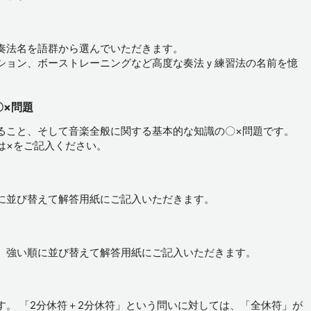
奏法名を語群から選んでいただきます。
ション、ボーストレーニングなど高度な奏法ｙ練習法の名前を憶
〇×問題
ること、そして音楽全般に関する基本的な知識の〇×問題です。
は×をご記入ください。
に並び替えて解答用紙にご記入いただきます。
、強い順に並び替えて解答用紙にご記入いただきます。
す。 「2分休符＋2分休符」という問いに対しては、「全休符」が