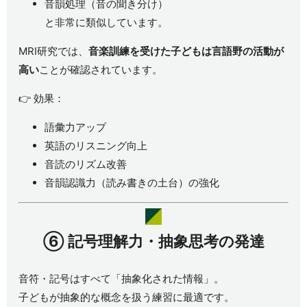
音韻処理（音の聞き分け）
と非常に類似しています。
MRI研究では、
音楽訓練を受けた子どもは言語野の活動が
高い
ことが確認されています。
👉 効果：
語彙力アップ
英語のリスニング向上
音読のリズム改善
音韻認識力（読み書きの土台）の強化
⑥
記号理解力・抽象思考の発達
音符・記号はすべて「抽象化された情報」。
子どもが抽象的な概念を扱う練習に最適です。