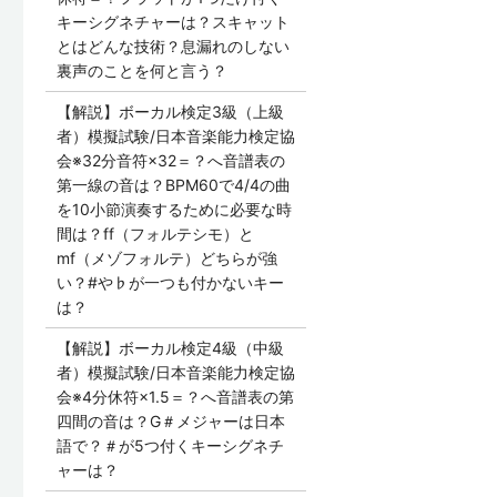
キーシグネチャーは？スキャット
とはどんな技術？息漏れのしない
裏声のことを何と言う？
【解説】ボーカル検定3級（上級
者）模擬試験/日本音楽能力検定協
会※32分音符×32＝？へ音譜表の
第一線の音は？BPM60で4/4の曲
を10小節演奏するために必要な時
間は？ff（フォルテシモ）と
mf（メゾフォルテ）どちらが強
い？#や♭が一つも付かないキー
は？
【解説】ボーカル検定4級（中級
者）模擬試験/日本音楽能力検定協
会※4分休符×1.5＝？へ音譜表の第
四間の音は？G＃メジャーは日本
語で？＃が5つ付くキーシグネチ
ャーは？