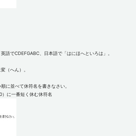
英語でCDEFGABC、日本語で「はにほへといろは」。
。
は変（へん）。
い順に並べて休符名を書きなさい。
20）に一番短く休む休符名