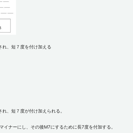
され、短７度を付け加える
ドされ、短７度が付け加えられる。
マイナーにし、その後M7にするために長7度を付加する。