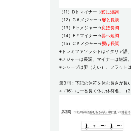
（11）D♭マイナー→
変に短調
（12）G＃メジャー→
嬰と長調
（13）E♭メジャー→
変ほ長調
（14）F＃マイナー→
嬰へ短調
（15）C＃メジャー→
嬰は長調
※ドレミファソラシドはイタリア語、
※メジャーは長調、マイナーは短調
※シャープは嬰（えい）、フラット
第3問：下記の休符を休む長さが長
※（16）に一番長く休む休符名、（