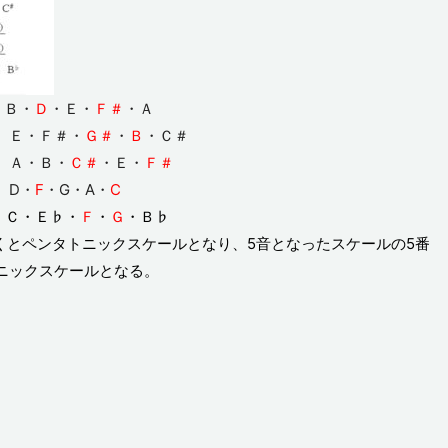
 Ｂ・
Ｄ
・Ｅ・
Ｆ＃
・Ａ
 Ｅ・Ｆ＃・
Ｇ＃
・
Ｂ
・Ｃ＃
 Ａ・Ｂ・
Ｃ＃
・Ｅ・
Ｆ＃
 D・
F
・G・A・
C
 Ｃ・Ｅ♭・
Ｆ
・
Ｇ
・Ｂ♭
くとペンタトニックスケールとなり、5音となったスケールの5番
ニックスケールとなる。