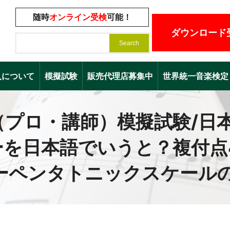
随時
オンライン受検
可能！
ダウンロード
入について
模擬試験
販売代理店募集中
世界統一音楽検定（Worl
プロ・講師）模擬試験/日本
ーを日本語でいうと？複付点
ーペンタトニックスケール