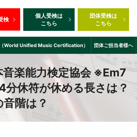
個人受検
は
団体受検
は
受検
こちら
こちら
d Unified Music Certification）
団体ご担当者様へ
音楽能力検定協会 ※Em7
4分休符が休める長さは？
の音階は？