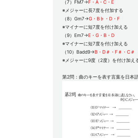
（7）FM7→
F・A・C・E
※メジャーに長7度を付加する
（8）Gm7→
G・B♭・D・F
※マイナーに短7度を付け加える
（9）Em7→
E・G・B・D
※マイナーに短7度を付け加える
（10）Badd9→
B・D＃・F＃・C＃
※メジャーに9度（2度）を付け加え
第2問：曲のキーを表す言葉を日本