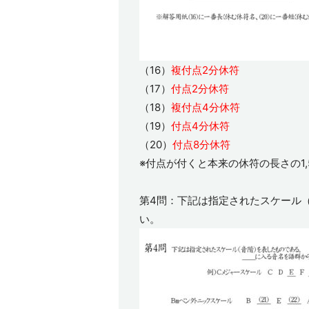
（16）
複付点2分休符
（17）
付点2分休符
（18）
複付点4分休符
（19）
付点4分休符
（20）
付点8分休符
※付点が付くと本来の休符の長さの1
第4問：下記は指定されたスケール
い。