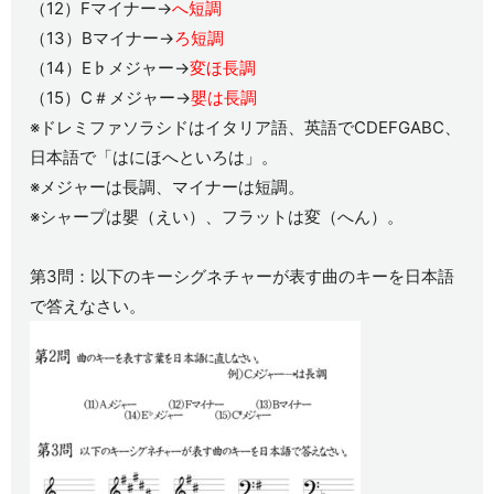
（12）Fマイナー→
へ短調
（13）Bマイナー→
ろ短調
（14）E♭メジャー→
変ほ長調
（15）C＃メジャー→
嬰は長調
※ドレミファソラシドはイタリア語、英語でCDEFGABC、
日本語で「はにほへといろは」。
※メジャーは長調、マイナーは短調。
※シャープは嬰（えい）、フラットは変（へん）。
第3問：以下のキーシグネチャーが表す曲のキーを日本語
で答えなさい。