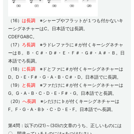
（16）
は長調
※シャープやフラットが１つも付かないキ
ーシグネチャーはC。日本語では長調。
CDEFGABC。
（17）
ろ長調
※ラドレファラに＃が付くキーシグネチャ
ーはＢ。Ｂ・Ｃ＃・Ｄ＃・Ｅ・Ｆ＃・Ｇ＃・Ａ＃・Ｂ。日
本語でろ長調。
（18）
に長調
※ドとファに＃が付くキーシグネチャーは
D。D・E・F＃・G・A・B・C＃・D。日本語でに長調。
（19）
と長調
※ファだけに＃が付くキーシグネチャーは
G。G・A・B・C・D・E・F＃・G。日本語でと長調。
（20）
へ長調
※シだけに♭が付くキーシグネチャーは
F。F・G・A・B♭・C・D・E・F。日本語でへ長調。
第4問：以下の(21)～(30)の文章のうち、正しいものには
〇、間違っているものには×をつけなさい。