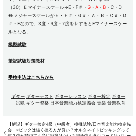
（30）Ｅマイナースケール→E・F＃・
G
・
A
・
B
・C・D
※EメジャースケールがＥ・Ｆ＃・Ｇ＃・Ａ・Ｂ・Ｃ＃・D
＃・Eなので、3度・6度・7度を♭するとEマイナースケー
ルとなる。
模擬試験
筆記試験対策教材
受検申込はこちらから
ギター
ギターテスト
ギターレッスン
ギター検定
ギター
試験
ギター資格
日本音楽能力検定協会
音楽
音楽教育
【解説】ギター検定4級（中級者）模擬試験/日本音楽能力検定協
会 ※ピックは強く握る方が良い？オルタネイトピッキングって
何？弦が錆びても音に影響はない？開放弦を含むコードはバレー