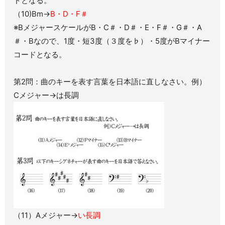
ドとなる。
（10)Bm→
B・D・F＃
※BメジャースケールがB・C＃・D＃・E・F＃・G＃・A
＃・Bなので、1度・短3度（３度を♭）・5度がBマイナー
コードとなる。
第2問：曲のキーを表す言葉を日本語に直しなさい。例）
Cメジャー→は長調
（11）Aメジャー→
い長調