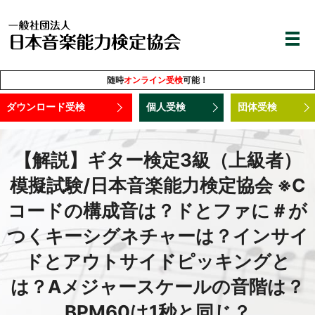
随時
オンライン受検
可能！
ダウンロード受検
個人受検
団体受検
【解説】ギター検定3級（上級者）
模擬試験/日本音楽能力検定協会 ※C
コードの構成音は？ドとファに＃が
つくキーシグネチャーは？インサイ
ドとアウトサイドピッキングと
は？Aメジャースケールの音階は？
BPM60は1秒と同じ？