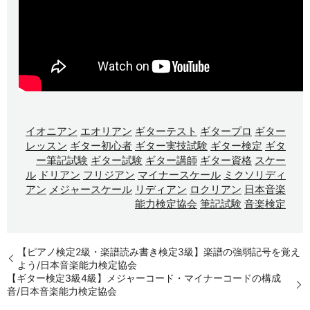
イオニアン
エオリアン
ギターテスト
ギタープロ
ギター
レッスン
ギター初心者
ギター実技試験
ギター検定
ギタ
ー筆記試験
ギター試験
ギター講師
ギター資格
スケー
ル
ドリアン
フリジアン
マイナースケール
ミクソリディ
アン
メジャースケール
リディアン
ロクリアン
日本音楽
能力検定協会
筆記試験
音楽検定
【ピアノ検定2級・楽譜読み書き検定3級】楽譜の強弱記号を覚え
よう/日本音楽能力検定協会
【ギター検定3級4級】メジャーコード・マイナーコードの構成
音/日本音楽能力検定協会