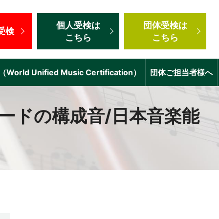
個人受検
は
団体受検
は
受検
こちら
こちら
d Unified Music Certification）
団体ご担当者様へ
ードの構成音/日本音楽能