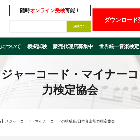
随時
オンライン受検
可能！
ダウンロード
入について
模擬試験
販売代理店募集中
世界統一音楽検定（Worl
メジャーコード・マイナーコ
力検定協会
級】メジャーコード・マイナーコードの構成音/日本音楽能力検定協会