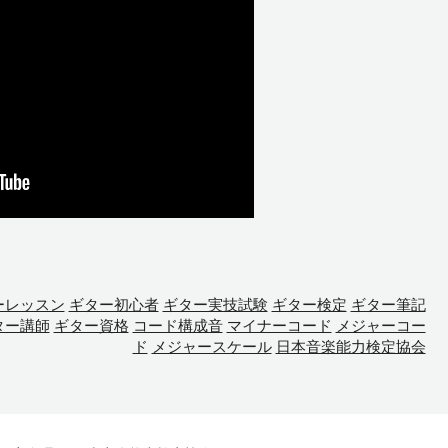
ーレッスン
ギター初心者
ギター実技試験
ギター検定
ギター筆記
ター講師
ギター資格
コード構成音
マイナーコード
メジャーコー
ド
メジャースケール
日本音楽能力検定協会