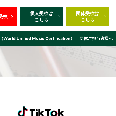
個人受検
は
団体受検
は
受検
こちら
こちら
d Unified Music Certification）
団体ご担当者様へ