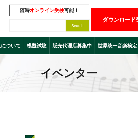
随時
オンライン受検
可能！
ダウンロード
入について
模擬試験
販売代理店募集中
世界統一音楽検定（Worl
イベンター