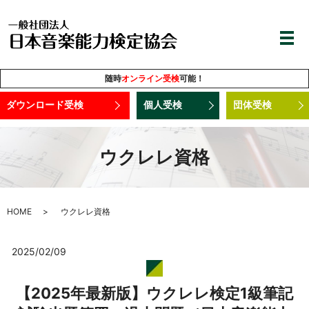
随時
オンライン受検
可能！
ダウンロード受検
個人受検
団体受検
ウクレレ資格
HOME
ウクレレ資格
2025/02/09
【2025年最新版】ウクレレ検定1級筆記