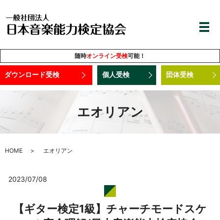
随時
オンライン受検
可能！
ダウンロード受検
個人受検
団体受検
エオリアン
HOME
エオリアン
2023/07/08
【ギター検定1級】チャーチモードスケ